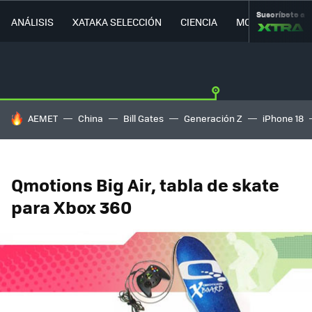
Suscríbete a
ANÁLISIS
XATAKA SELECCIÓN
CIENCIA
MOVILIDAD
HOY SE HABLA DE
AEMET
China
Bill Gates
Generación Z
iPhone 18
Qmotions Big Air, tabla de skate
para Xbox 360