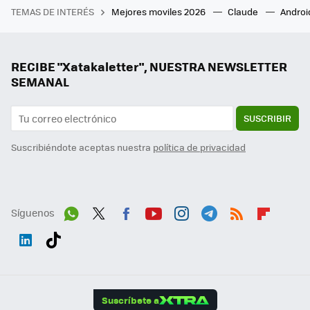
TEMAS DE INTERÉS
Mejores moviles 2026
Claude
Androi
RECIBE "Xatakaletter", NUESTRA NEWSLETTER
SEMANAL
SUSCRIBIR
Suscribiéndote aceptas nuestra
política de privacidad
Síguenos
Wh
Twit
Fac
You
Inst
Tele
RSS
Flip
ats
ter
ebo
tub
agr
gra
boa
Link
Tikt
App
ok
e
am
m
rd
edI
ok
Suscríbete a
n