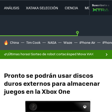
Suscríbete a
ANÁLISIS
XATAKA SELECCIÓN
CIENCIA
MOVILIDAD
HOY SE HABLA DE
China
Tim Cook
NASA
Waze
iPhone Air
iPhone
🌿¡Últimas horas! Sorteo de robot cortacésped Mova ViAX
Pronto se podrán usar discos
duros externos para almacenar
juegos en la Xbox One