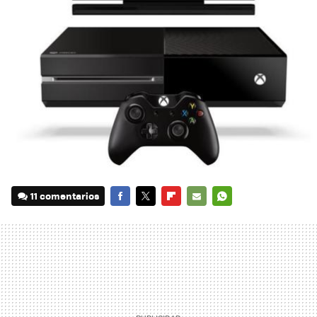
11 comentarios
FACEBOOK
TWITTER
FLIPBOARD
E-
WHATSAPP
MAIL