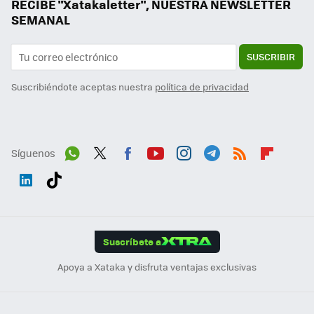
RECIBE "Xatakaletter", NUESTRA NEWSLETTER
SEMANAL
SUSCRIBIR
Suscribiéndote aceptas nuestra
política de privacidad
Síguenos
Wh
Twit
Fac
You
Inst
Tele
RSS
Flip
ats
ter
ebo
tub
agr
gra
boa
Link
Tikt
App
ok
e
am
m
rd
edI
ok
Suscríbete a
n
Apoya a Xataka y disfruta ventajas exclusivas