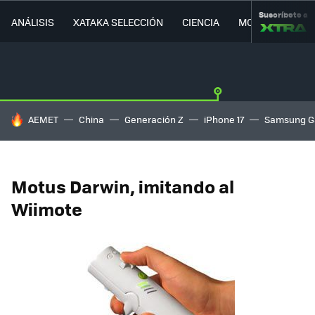
Suscríbete a
ANÁLISIS
XATAKA SELECCIÓN
CIENCIA
MOVILIDAD
HOY SE HABLA DE
AEMET
China
Generación Z
iPhone 17
Samsung G
Motus Darwin, imitando al
Wiimote