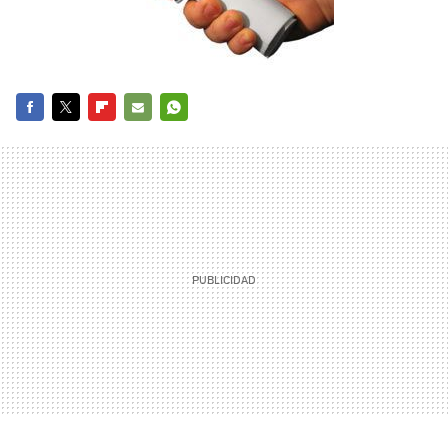
FACEBOOK
TWITTER
FLIPBOARD
E-
WHATSAPP
MAIL