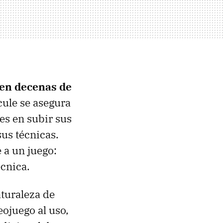
nen decenas de
cule se asegura
es en subir sus
us técnicas.
 a un juego:
cnica.
turaleza de
eojuego al uso,