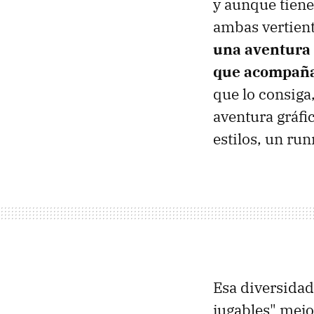
y aunque tiene
ambas vertient
una aventura 
que acompaña
que lo consiga
aventura gráfi
estilos, un runn
Esa diversidad
jugables" mej