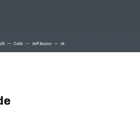
S26
Café
Jeff Bezos
IA
de