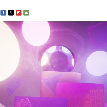
FACEBOOK
TWITTER
FLIPBOARD
E-
MAIL