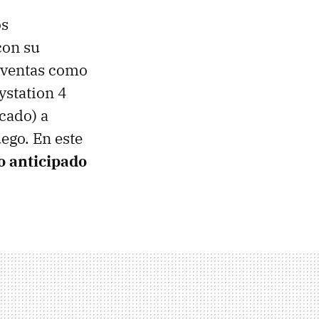
os
con su
erventas como
ystation 4
cado) a
ego. En este
o anticipado