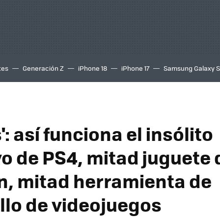
tes
Generación Z
iPhone 18
iPhone 17
Samsung Galaxy 
: así funciona el insólito
vo de PS4, mitad juguete 
n, mitad herramienta de
llo de videojuegos