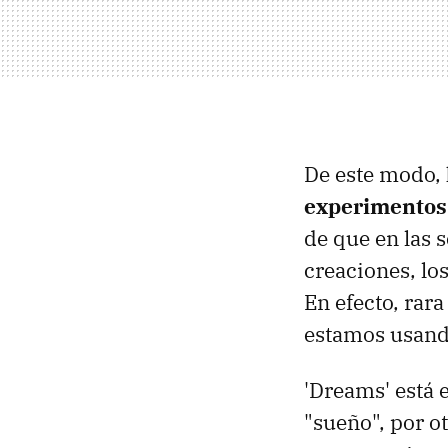
De este modo,
experimentos 
de que en las 
creaciones, lo
En efecto, rar
estamos usand
'Dreams' está 
"sueño", por o