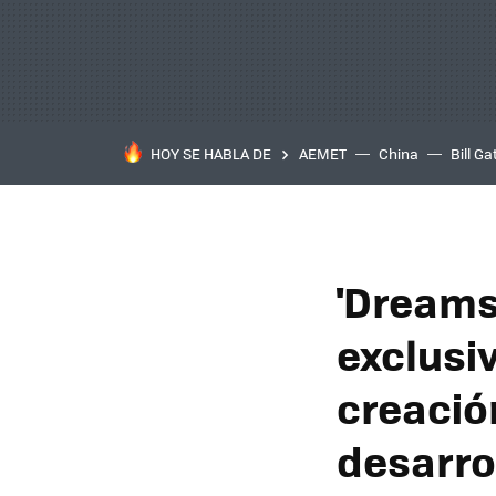
HOY SE HABLA DE
AEMET
China
Bill Ga
'Dreams'
exclusi
creació
desarro