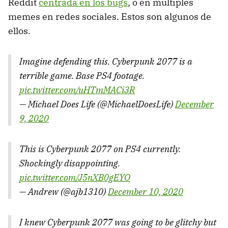
Reddit
centrada en los bugs
, o en múltiples
memes en redes sociales. Estos son algunos de
ellos.
Imagine defending this. Cyberpunk 2077 is a
terrible game. Base PS4 footage.
pic.twitter.com/uHTmMACi3R
— Michael Does Life (@MichaelDoesLife)
December
9, 2020
This is Cyberpunk 2077 on PS4 currently.
Shockingly disappointing.
pic.twitter.com/J5nXB0gEYO
— Andrew (@ajb1310)
December 10, 2020
I knew Cyberpunk 2077 was going to be glitchy but