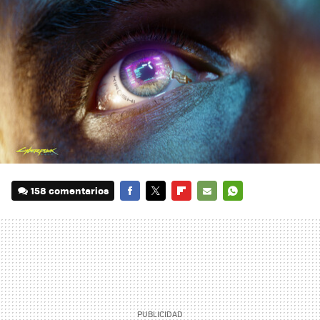
158 comentarios
FACEBOOK
TWITTER
FLIPBOARD
E-
WHATSAPP
MAIL