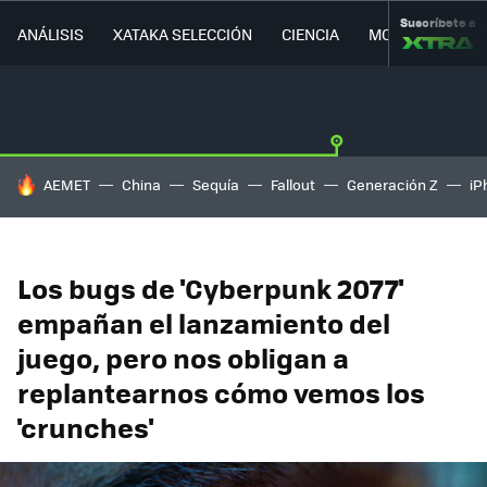
Suscríbete a
ANÁLISIS
XATAKA SELECCIÓN
CIENCIA
MOVILIDAD
HOY SE HABLA DE
AEMET
China
Sequía
Fallout
Generación Z
iP
Los bugs de 'Cyberpunk 2077'
empañan el lanzamiento del
juego, pero nos obligan a
replantearnos cómo vemos los
'crunches'