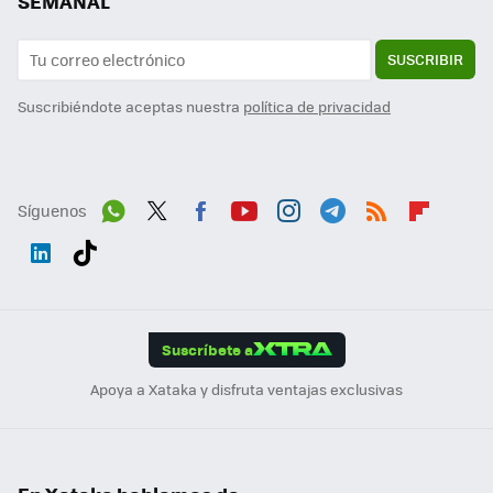
SEMANAL
SUSCRIBIR
Suscribiéndote aceptas nuestra
política de privacidad
Síguenos
Wh
Twit
Fac
You
Inst
Tele
RSS
Flip
ats
ter
ebo
tub
agr
gra
boa
Link
Tikt
App
ok
e
am
m
rd
edI
ok
Suscríbete a
n
Apoya a Xataka y disfruta ventajas exclusivas