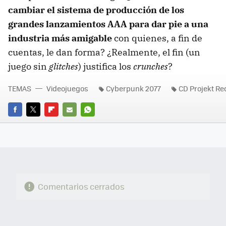
cambiar el sistema de producción de los
grandes lanzamientos AAA para dar pie a una
industria más amigable
con quienes, a fin de
cuentas, le dan forma? ¿Realmente, el fin (un
juego sin
glitches
) justifica los
crunches
?
TEMAS
Videojuegos
Cyberpunk 2077
CD Projekt Re
FACEBOOK
TWITTER
FLIPBOARD
E-
WHATSAPP
MAIL
Comentarios cerrados