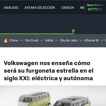
Suscríbete a
ANÁLISIS
XATAKA SELECCIÓN
CIENCIA
MOVILIDAD
HOY SE HABLA DE
China
Tim Cook
NASA
Ola de calor
iPhone 18
Volkswagen nos enseña cómo
será su furgoneta estrella en el
siglo XXI: eléctrica y autónoma