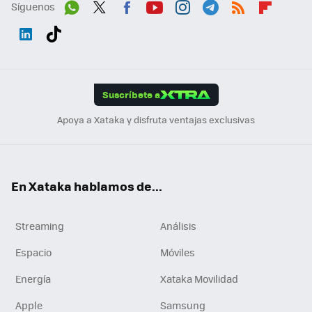
Síguenos
Wh
Twit
Fac
You
Inst
Tele
RSS
Flip
ats
ter
ebo
tub
agr
gra
boa
Link
Tikt
App
ok
e
am
m
rd
edI
ok
Suscríbete a
n
Apoya a Xataka y disfruta ventajas exclusivas
En Xataka hablamos de...
Streaming
Análisis
Espacio
Móviles
Energía
Xataka Movilidad
Apple
Samsung