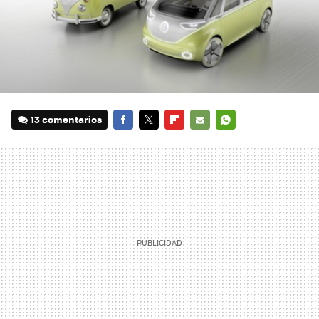
13 comentarios
FACEBOOK
TWITTER
FLIPBOARD
E-
WHATSAPP
MAIL