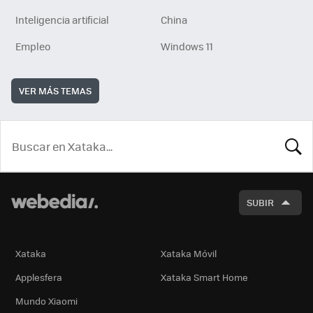
Inteligencia artificial
China
Empleo
Windows 11
VER MÁS TEMAS
BUSCA
SUBIR
Xataka
Xataka Móvil
Applesfera
Xataka Smart Home
Mundo Xiaomi