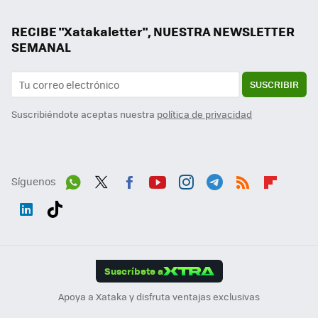
RECIBE "Xatakaletter", NUESTRA NEWSLETTER
SEMANAL
SUSCRIBIR
Suscribiéndote aceptas nuestra
política de privacidad
Síguenos
Wh
Twit
Fac
You
Inst
Tele
RSS
Flip
ats
ter
ebo
tub
agr
gra
boa
Link
Tikt
App
ok
e
am
m
rd
edI
ok
Suscríbete a
n
Apoya a Xataka y disfruta ventajas exclusivas