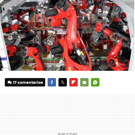
17 comentarios
FACEBOOK
TWITTER
FLIPBOARD
E-
WHATSAPP
MAIL