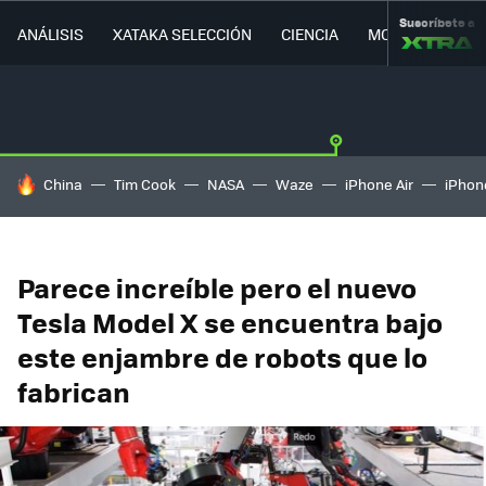
Suscríbete a
ANÁLISIS
XATAKA SELECCIÓN
CIENCIA
MOVILIDAD
HOY SE HABLA DE
China
Tim Cook
NASA
Waze
iPhone Air
iPhone
Parece increíble pero el nuevo
Tesla Model X se encuentra bajo
este enjambre de robots que lo
fabrican