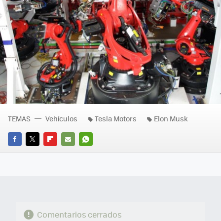
TEMAS
Vehículos
Tesla Motors
Elon Musk
FACEBOOK
TWITTER
FLIPBOARD
E-
WHATSAPP
MAIL
Comentarios cerrados