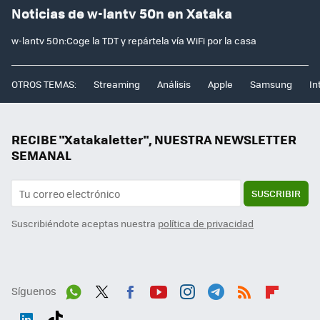
Noticias de w-lantv 50n en Xataka
w-lantv 50n:Coge la TDT y repártela vía WiFi por la casa
OTROS TEMAS:
Streaming
Análisis
Apple
Samsung
In
RECIBE "Xatakaletter", NUESTRA NEWSLETTER
SEMANAL
SUSCRIBIR
Suscribiéndote aceptas nuestra
política de privacidad
Síguenos
Wh
Twit
Fac
You
Inst
Tele
RSS
Flip