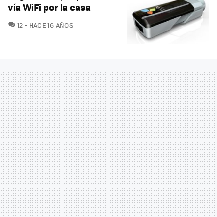
vía WiFi por la casa
COMENTARIOS
12
HACE 16 AÑOS