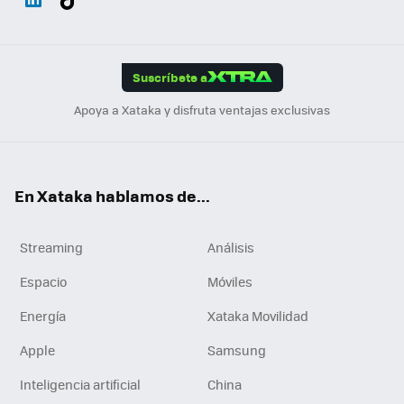
ats
ter
ebo
tub
agr
gra
boa
Link
Tikt
App
ok
e
am
m
rd
edI
ok
Suscríbete a
n
Apoya a Xataka y disfruta ventajas exclusivas
En Xataka hablamos de...
Streaming
Análisis
Espacio
Móviles
Energía
Xataka Movilidad
Apple
Samsung
Inteligencia artificial
China