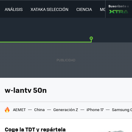
Suscríbete a
ANÁLISIS
XATAKA SELECCIÓN
CIENCIA
MOVILIDAD
w-lantv 50n
HOY SE HABLA DE
AEMET
China
Generación Z
iPhone 17
Samsung G
Coge la TDT y repártela