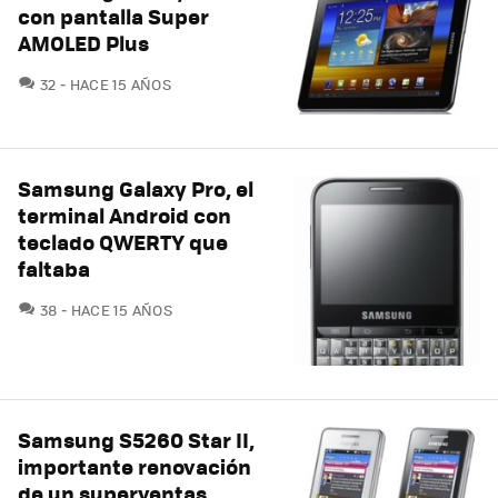
con pantalla Super
AMOLED Plus
COMENTARIOS
32
HACE 15 AÑOS
Samsung Galaxy Pro, el
terminal Android con
teclado QWERTY que
faltaba
COMENTARIOS
38
HACE 15 AÑOS
Samsung S5260 Star II,
importante renovación
de un superventas