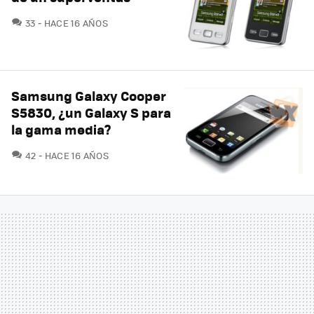
COMENTARIOS
33
HACE 16 AÑOS
Samsung Galaxy Cooper
S5830, ¿un Galaxy S para
la gama media?
COMENTARIOS
42
HACE 16 AÑOS