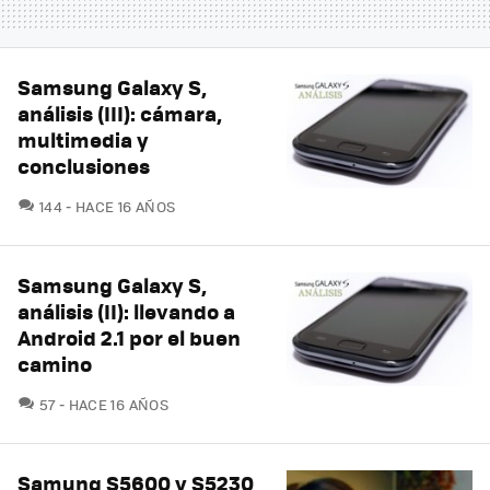
Samsung Galaxy S,
análisis (III): cámara,
multimedia y
conclusiones
COMENTARIOS
144
HACE 16 AÑOS
Samsung Galaxy S,
análisis (II): llevando a
Android 2.1 por el buen
camino
COMENTARIOS
57
HACE 16 AÑOS
Samung S5600 y S5230