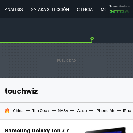
Suscríbete a
ANÁLISIS
XATAKA SELECCIÓN
CIENCIA
MOVILIDAD
touchwiz
HOY SE HABLA DE
China
Tim Cook
NASA
Waze
iPhone Air
iPhon
Samsung Galaxy Tab 7.7