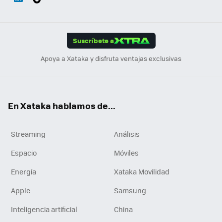
ats
ter
ebo
tub
agr
gra
boa
Link
Tikt
App
ok
e
am
m
rd
edI
ok
Suscríbete a
n
Apoya a Xataka y disfruta ventajas exclusivas
En Xataka hablamos de...
Streaming
Análisis
Espacio
Móviles
Energía
Xataka Movilidad
Apple
Samsung
Inteligencia artificial
China