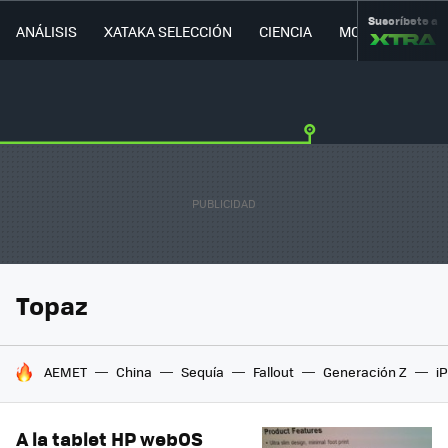
Suscríbete a
ANÁLISIS
XATAKA SELECCIÓN
CIENCIA
MOVILIDAD
Topaz
HOY SE HABLA DE
AEMET
China
Sequía
Fallout
Generación Z
i
A la tablet HP webOS