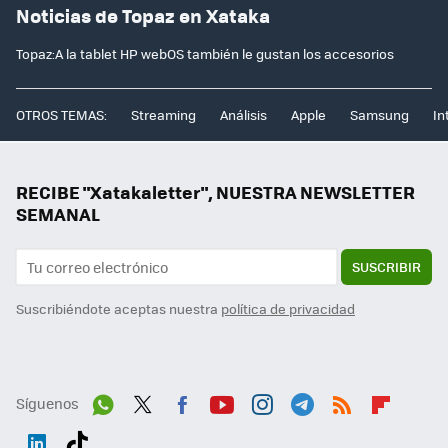
Noticias de Topaz en Xataka
Topaz:A la tablet HP webOS también le gustan los accesorios
OTROS TEMAS:
Streaming
Análisis
Apple
Samsung
In
RECIBE "Xatakaletter", NUESTRA NEWSLETTER
SEMANAL
SUSCRIBIR
Suscribiéndote aceptas nuestra
política de privacidad
Síguenos
Wh
Twit
Fac
You
Inst
Tele
RSS
Flip