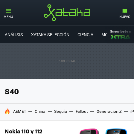
MENÚ
NUEVO
Suscríbete a
ANÁLISIS
XATAKA SELECCIÓN
CIENCIA
MOVILIDAD
S40
HOY SE HABLA DE
AEMET
China
Sequía
Fallout
Generación Z
i
Nokia 110 y 112