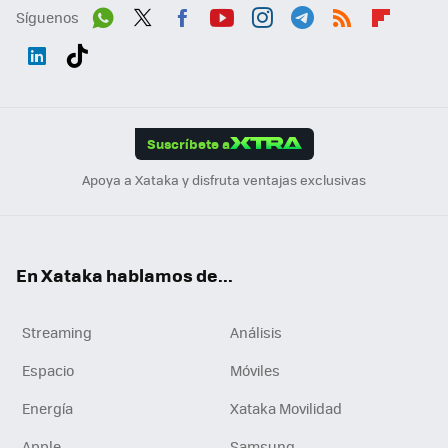
Síguenos
Wh
Twit
Fac
You
Inst
Tele
RSS
Flip
ats
ter
ebo
tub
agr
gra
boa
Link
Tikt
App
ok
e
am
m
rd
edI
ok
Suscríbete a
n
Apoya a Xataka y disfruta ventajas exclusivas
En Xataka hablamos de...
Streaming
Análisis
Espacio
Móviles
Energía
Xataka Movilidad
Apple
Samsung