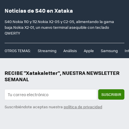
Noticias de S40 en Xataka
S40:Nokia 110 y 112.Nokia X2-05 y C2-05, alimentando la gama
baja.Nokia X2-01, un nuevo terminal asequible con teclado
QWERTY
OTROS TEMAS:
Streaming
Análisis
Apple
Samsung
In
RECIBE "Xatakaletter", NUESTRA NEWSLETTER
SEMANAL
SUSCRIBIR
Suscribiéndote aceptas nuestra
política de privacidad