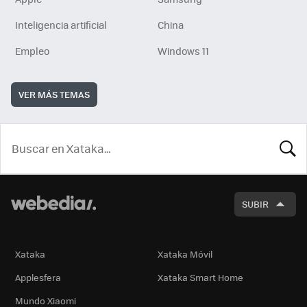
Inteligencia artificial
China
Empleo
Windows 11
VER MÁS TEMAS
BUSCA
SUBIR
Xataka
Xataka Móvil
Applesfera
Xataka Smart Home
Mundo Xiaomi