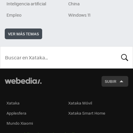
Inteligencia artificial
China
Empleo
Windows 11
VER MÁS TEMAS
BUSCA
SUBIR
Xataka
Xataka Móvil
Applesfera
Xataka Smart Home
Mundo Xiaomi