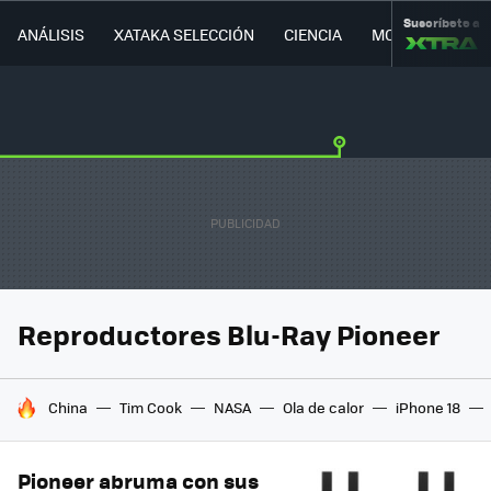
Suscríbete a
ANÁLISIS
XATAKA SELECCIÓN
CIENCIA
MOVILIDAD
Reproductores Blu-Ray Pioneer
HOY SE HABLA DE
China
Tim Cook
NASA
Ola de calor
iPhone 18
Pioneer abruma con sus