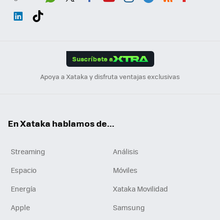
Wh
Twit
Fac
You
Inst
Tele
RSS
Flip
ats
ter
ebo
tub
agr
gra
boa
Link
Tikt
App
ok
e
am
m
rd
edI
ok
Suscríbete a
n
Apoya a Xataka y disfruta ventajas exclusivas
En Xataka hablamos de...
Streaming
Análisis
Espacio
Móviles
Energía
Xataka Movilidad
Apple
Samsung