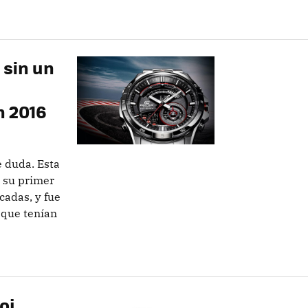
 sin un
n 2016
e duda. Esta
 su primer
cadas, y fue
 que tenían
oj