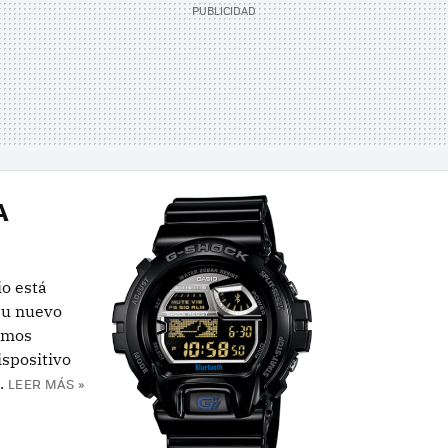
A
io está
su nuevo
emos
ispositivo
.
LEER MÁS »