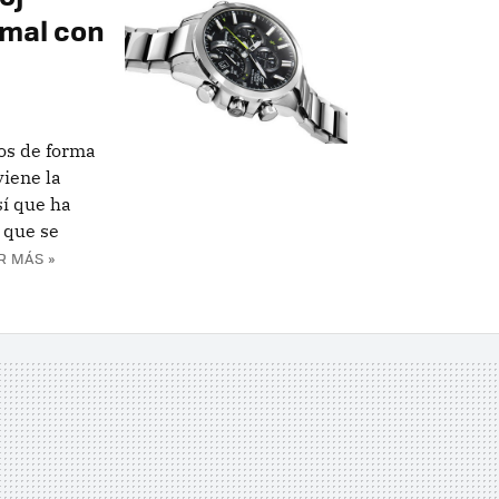
 mal con
os de forma
viene la
sí que ha
 que se
R MÁS »