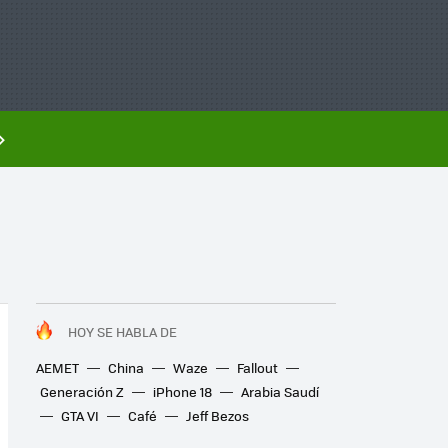
HOY SE HABLA DE
AEMET
China
Waze
Fallout
Generación Z
iPhone 18
Arabia Saudí
GTA VI
Café
Jeff Bezos