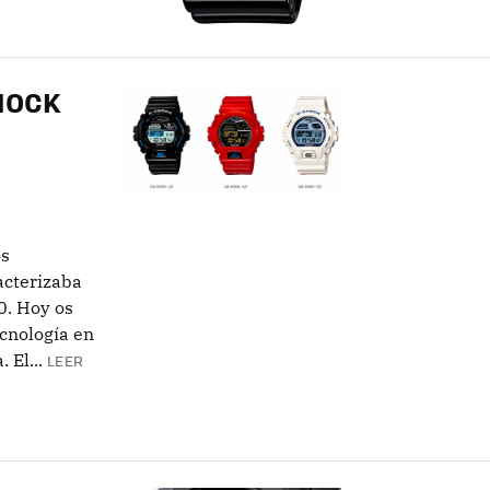
SHOCK
os
acterizaba
0. Hoy os
cnología en
 El...
LEER