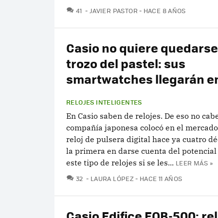
COMENTARIOS
41
JAVIER PASTOR
HACE 8 AÑOS
Casio no quiere quedarse
trozo del pastel: sus
smartwatches llegarán e
RELOJES INTELIGENTES
En Casio saben de relojes. De eso no cab
compañía japonesa colocó en el mercado
reloj de pulsera digital hace ya cuatro dé
la primera en darse cuenta del potencial
este tipo de relojes si se les...
LEER MÁS »
COMENTARIOS
32
LAURA LÓPEZ
HACE 11 AÑOS
Casio Edifice EQB-500: rel