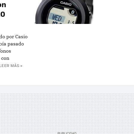
on
.0
do por Casio
bía pasado
éfonos
 con
LEER MÁS »