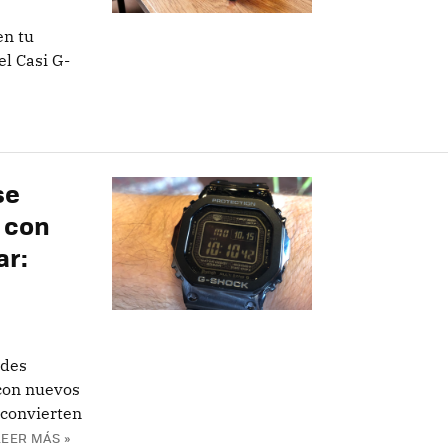
en tu
el Casi G-
se
 con
ar:
ades
con nuevos
 convierten
LEER MÁS »