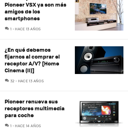
Pioneer VSX ya son más
amigos de los
smartphones
COMENTARIOS
1
HACE 13 AÑOS
¿En qué debemos
fijarnos al comprar el
receptor A/V? [Home
Cinema (II)]
COMENTARIOS
32
HACE 13 AÑOS
Pioneer renueva sus
receptores multimedia
para coche
COMENTARIOS
1
HACE 14 AÑOS