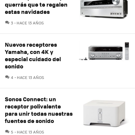
querrás que te regalen
estas navidades
COMENTARIOS
3
HACE 13 AÑOS
Nuevos receptores
Yamaha, con 4K y
especial cuidado del
sonido
COMENTARIOS
4
HACE 13 AÑOS
Sonos Connect: un
receptor polivalente
para unir todas nuestras
fuentes de sonido
COMENTARIOS
5
HACE 13 AÑOS