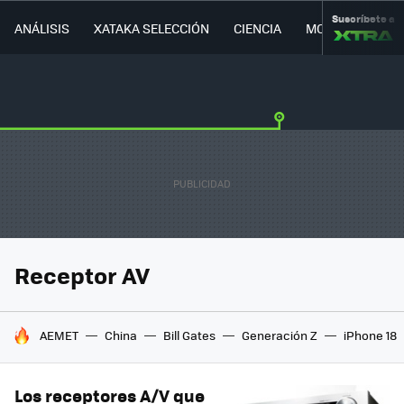
Suscríbete a
ANÁLISIS
XATAKA SELECCIÓN
CIENCIA
MOVILIDAD
Receptor AV
HOY SE HABLA DE
AEMET
China
Bill Gates
Generación Z
iPhone 18
Los receptores A/V que