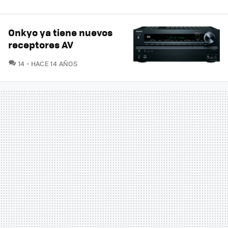
Onkyo ya tiene nuevos
receptores AV
COMENTARIOS
14
HACE 14 AÑOS