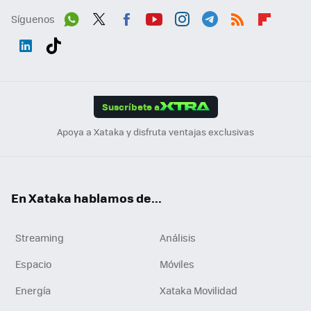
Síguenos
Wh
Twit
Fac
You
Inst
Tele
RSS
Flip
ats
ter
ebo
tub
agr
gra
boa
Link
Tikt
App
ok
e
am
m
rd
edI
ok
Suscríbete a
n
Apoya a Xataka y disfruta ventajas exclusivas
En Xataka hablamos de...
Streaming
Análisis
Espacio
Móviles
Energía
Xataka Movilidad