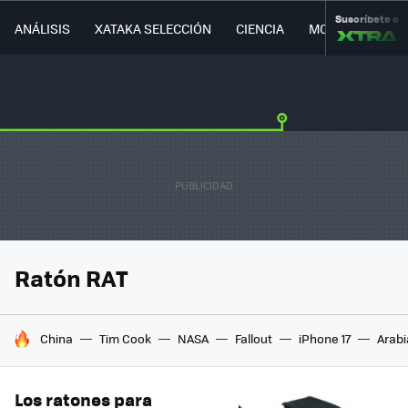
Suscríbete a
ANÁLISIS
XATAKA SELECCIÓN
CIENCIA
MOVILIDAD
Ratón RAT
HOY SE HABLA DE
China
Tim Cook
NASA
Fallout
iPhone 17
Arabi
Los ratones para