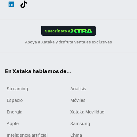
Wh
Twit
Fac
You
Inst
Tele
RSS
Flip
ats
ter
ebo
tub
agr
gra
boa
Link
Tikt
App
ok
e
am
m
rd
edI
ok
Suscríbete a
n
Apoya a Xataka y disfruta ventajas exclusivas
En Xataka hablamos de...
Streaming
Análisis
Espacio
Móviles
Energía
Xataka Movilidad
Apple
Samsung
Inteligencia artificial
China