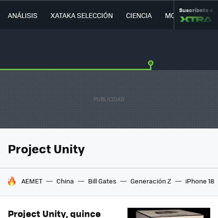
Suscríbete a
ANÁLISIS
XATAKA SELECCIÓN
CIENCIA
MOVILIDAD
Project Unity
HOY SE HABLA DE
AEMET
China
Bill Gates
Generación Z
iPhone 18
Project Unity, quince