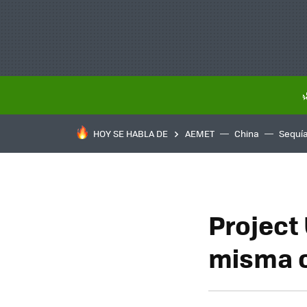
HOY SE HABLA DE
AEMET
China
Sequí
Project
misma 