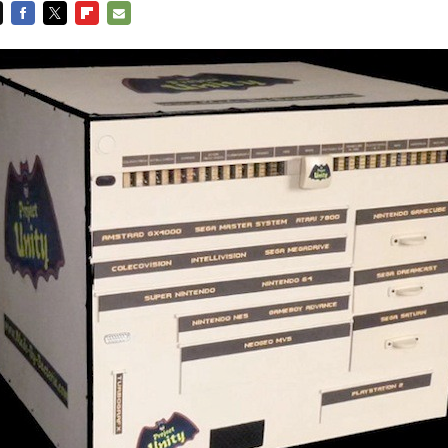
FACEBOOK
TWITTER
FLIPBOARD
E-
MAIL