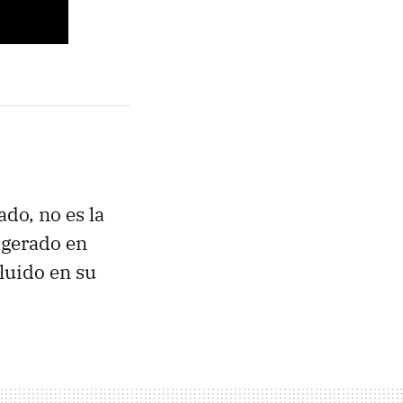
do, no es la
agerado en
luido en su