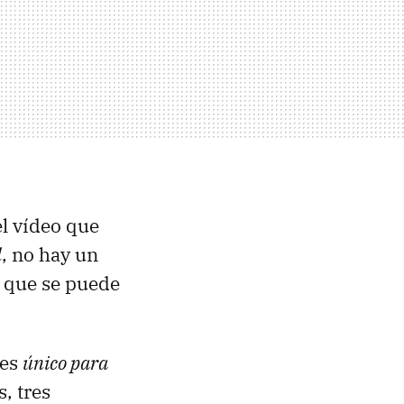
l vídeo que
l
, no hay un
a que se puede
 es
único para
, tres