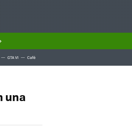
GTA VI
Café
n una