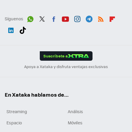
Síguenos
Wh
Twit
Fac
You
Inst
Tele
RSS
Flip
ats
ter
ebo
tub
agr
gra
boa
Link
Tikt
App
ok
e
am
m
rd
edI
ok
Suscríbete a
n
Apoya a Xataka y disfruta ventajas exclusivas
En Xataka hablamos de...
Streaming
Análisis
Espacio
Móviles