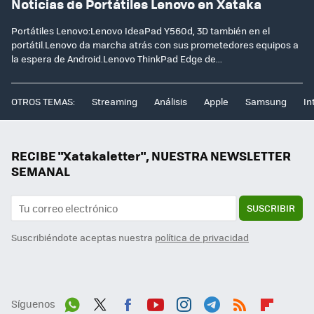
Noticias de Portátiles Lenovo en Xataka
Portátiles Lenovo:Lenovo IdeaPad Y560d, 3D también en el
portátil.Lenovo da marcha atrás con sus prometedores equipos a
la espera de Android.Lenovo ThinkPad Edge de...
OTROS TEMAS:
Streaming
Análisis
Apple
Samsung
In
RECIBE "Xatakaletter", NUESTRA NEWSLETTER
SEMANAL
SUSCRIBIR
Suscribiéndote aceptas nuestra
política de privacidad
Síguenos