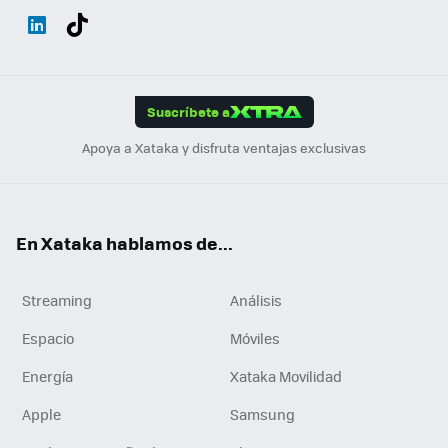
Wh
Twit
Fac
You
Inst
Tele
RSS
Flip
ats
ter
ebo
tub
agr
gra
boa
Link
Tikt
App
ok
e
am
m
rd
edI
ok
Suscríbete a
n
Apoya a Xataka y disfruta ventajas exclusivas
En Xataka hablamos de...
Streaming
Análisis
Espacio
Móviles
Energía
Xataka Movilidad
Apple
Samsung