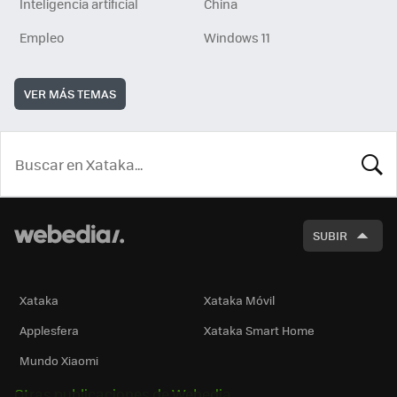
Inteligencia artificial
China
Empleo
Windows 11
VER MÁS TEMAS
BUSCA
SUBIR
Xataka
Xataka Móvil
Applesfera
Xataka Smart Home
Mundo Xiaomi
Otras publicaciones de Webedia