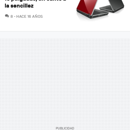
la sencillez
COMENTARIOS
8
HACE 16 AÑOS