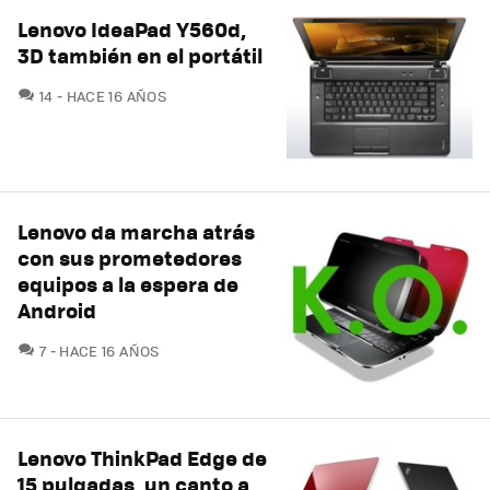
Lenovo IdeaPad Y560d,
3D también en el portátil
COMENTARIOS
14
HACE 16 AÑOS
Lenovo da marcha atrás
con sus prometedores
equipos a la espera de
Android
COMENTARIOS
7
HACE 16 AÑOS
Lenovo ThinkPad Edge de
15 pulgadas, un canto a