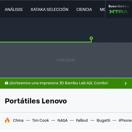
Suscríbete a
ANÁLISIS
XATAKA SELECCIÓN
CIENCIA
MOVILIDAD
🖨️ ¡Sorteamos una impresora 3D Bambu Lab A2L Combo!
Portátiles Lenovo
HOY SE HABLA DE
China
Tim Cook
NASA
Fallout
Bugatti
iPhone 