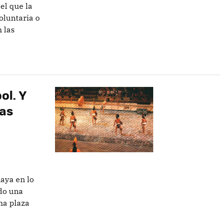
el que la
oluntaria o
 las
ol. Y
las
aya en lo
do una
na plaza