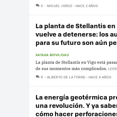
COMENTARIOS
5
MIGUEL JORGE
HACE 2 AÑOS
La planta de Stellantis en
vuelve a detenerse: los a
para su futuro son aún p
XATAKA MOVILIDAD
La planta de Stellantis en Vigo está pas
de sus momentos más complicados.
LEER
COMENTARIOS
11
ALBERTO DE LA TORRE
HACE 4 AÑOS
La energía geotérmica p
una revolución. Y ya sab
cómo hacer perforacione