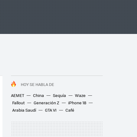
HOY SE HABLA DE
AEMET
China
Sequía
Waze
Fallout
Generación Z
iPhone 18
Arabia Saudí
GTA VI
Café