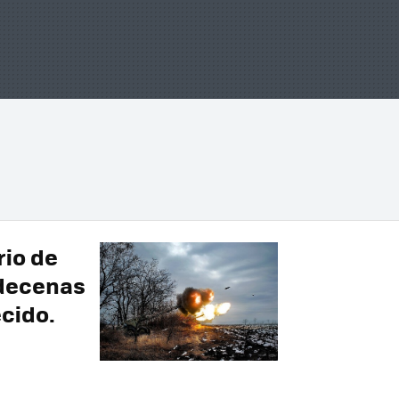
rio de
 decenas
ecido.