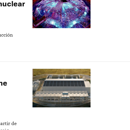
nuclear
ucción
ene
artir de