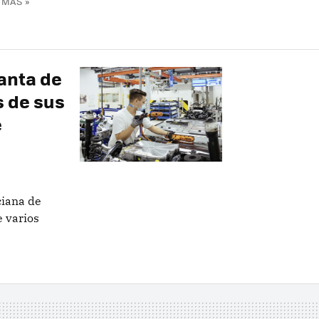
 MÁS »
lanta de
s de sus
e
ciana de
e varios