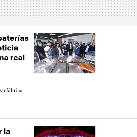
baterías
ticia
ma real
su fábrica
 la