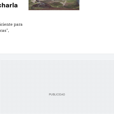
charla
iciente para
cas",