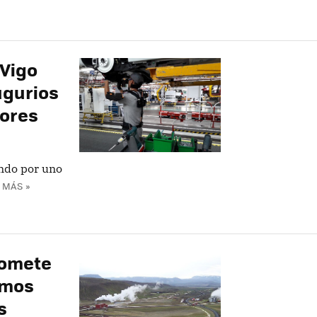
 Vigo
ugurios
eores
ando por uno
 MÁS »
romete
emos
s