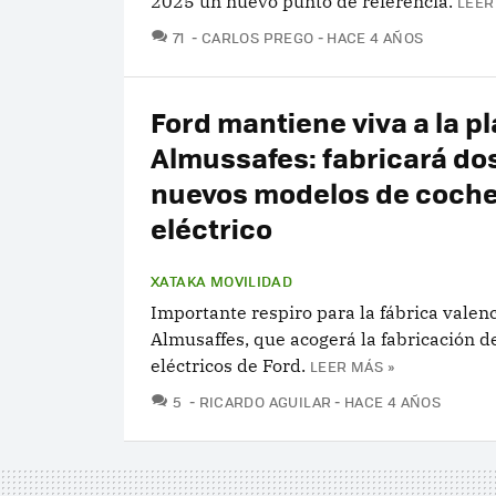
2025 un nuevo punto de referencia.
LEER
COMENTARIOS
71
CARLOS PREGO
HACE 4 AÑOS
Ford mantiene viva a la p
Almussafes: fabricará do
nuevos modelos de coch
eléctrico
XATAKA MOVILIDAD
Importante respiro para la fábrica valen
Almusaffes, que acogerá la fabricación d
eléctricos de Ford.
LEER MÁS »
COMENTARIOS
5
RICARDO AGUILAR
HACE 4 AÑOS