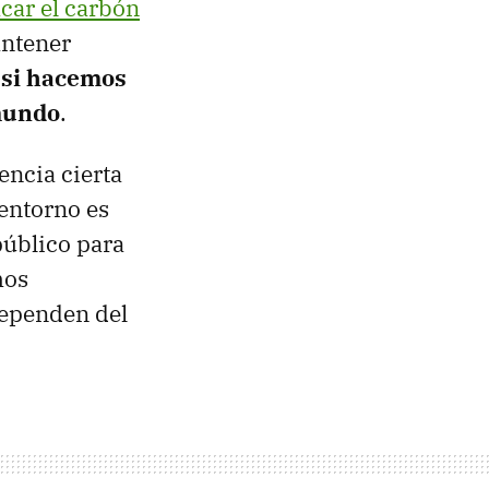
car el carbón
antener
,
si hacemos
 mundo
.
encia cierta
entorno es
público para
mos
dependen del