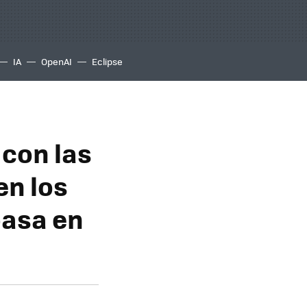
IA
OpenAI
Eclipse
 con las
en los
pasa en