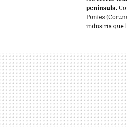
península
. Co
Pontes (Coruña
industria que l