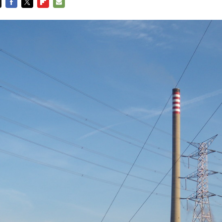
FACEBOOK
TWITTER
FLIPBOARD
E-
MAIL