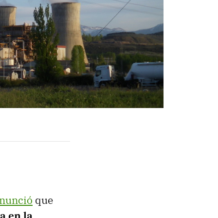
anunció
que
a en la