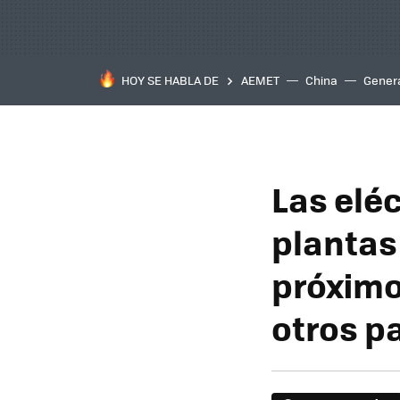
HOY SE HABLA DE
AEMET
China
Gener
Las elé
plantas
próximo
otros p