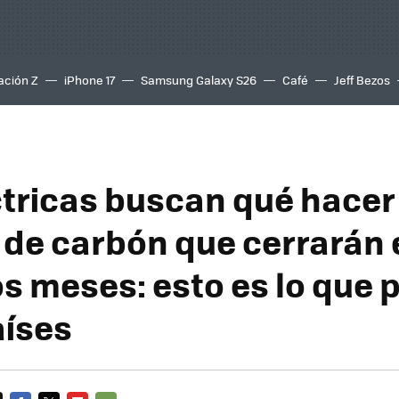
ación Z
iPhone 17
Samsung Galaxy S26
Café
Jeff Bezos
ctricas buscan qué hacer
 de carbón que cerrarán 
s meses: esto es lo que 
aíses