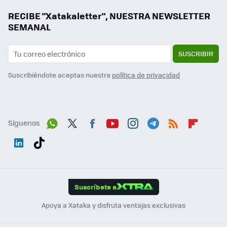
RECIBE "Xatakaletter", NUESTRA NEWSLETTER
SEMANAL
SUSCRIBIR
Suscribiéndote aceptas nuestra
política de privacidad
Síguenos
Wh
Twit
Fac
You
Inst
Tele
RSS
Flip
ats
ter
ebo
tub
agr
gra
boa
Link
Tikt
App
ok
e
am
m
rd
edI
ok
Suscríbete a
n
Apoya a Xataka y disfruta ventajas exclusivas