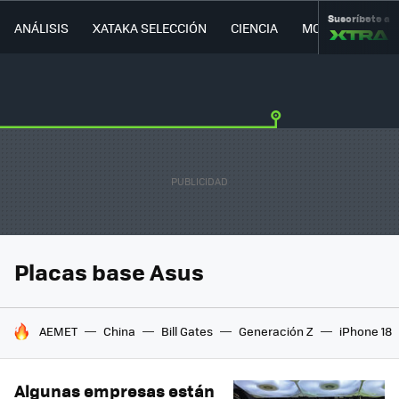
Suscríbete a
ANÁLISIS
XATAKA SELECCIÓN
CIENCIA
MOVILIDAD
Placas base Asus
HOY SE HABLA DE
AEMET
China
Bill Gates
Generación Z
iPhone 18
Algunas empresas están