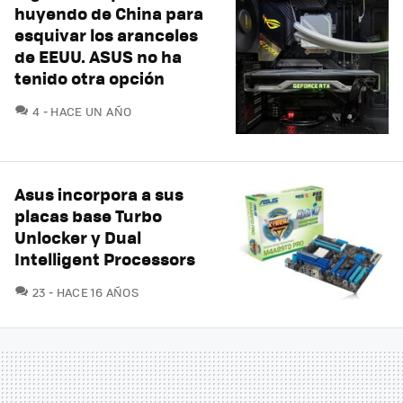
huyendo de China para
esquivar los aranceles
de EEUU. ASUS no ha
tenido otra opción
COMENTARIOS
4
HACE UN AÑO
Asus incorpora a sus
placas base Turbo
Unlocker y Dual
Intelligent Processors
COMENTARIOS
23
HACE 16 AÑOS