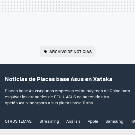
ARCHIVO DE NOTICIAS
Noticias de Placas base Asus en Xataka
Placas base Asus:Algunas empresas están huyendo de China para
esquivar los aranceles de EEUU. ASUS no ha tenido otra
opción.Asus incorpora a sus placas base Turbo...
OTROS TEMAS:
Streaming
Análisis
Apple
Samsung
In