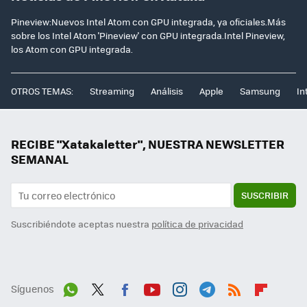
Pineview:Nuevos Intel Atom con GPU integrada, ya oficiales.Más
sobre los Intel Atom 'Pineview' con GPU integrada.Intel Pineview,
los Atom con GPU integrada.
OTROS TEMAS:
Streaming
Análisis
Apple
Samsung
In
RECIBE "Xatakaletter", NUESTRA NEWSLETTER
SEMANAL
SUSCRIBIR
Suscribiéndote aceptas nuestra
política de privacidad
Síguenos