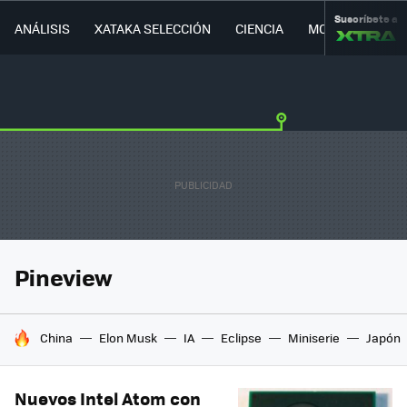
Suscríbete a
ANÁLISIS
XATAKA SELECCIÓN
CIENCIA
MOVILIDAD
Pineview
HOY SE HABLA DE
China
Elon Musk
IA
Eclipse
Miniserie
Japón
Nuevos Intel Atom con