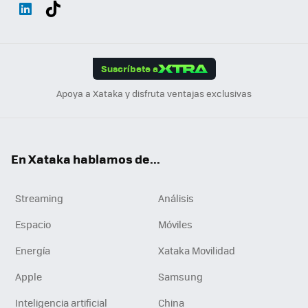
Wh
Twit
Fac
You
Inst
Tele
RSS
Flip
ats
ter
ebo
tub
agr
gra
boa
Link
Tikt
App
ok
e
am
m
rd
edI
ok
Suscríbete a
n
Apoya a Xataka y disfruta ventajas exclusivas
En Xataka hablamos de...
Streaming
Análisis
Espacio
Móviles
Energía
Xataka Movilidad
Apple
Samsung
Inteligencia artificial
China