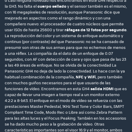
o casi ninguna novedad nos encontramos en este GH4 respecto a
la GH3. No falta el
cuerpo sellado
y el sensor también es el mismo,
con 16 megapíxeles de resolución, aunque Panasonic dice que
mejorado en aspectos como el rango dinámico y con una
compañero nuevo: el procesador de cuatro núcleos que permite
usar ISOs de hasta 25600 y tirar
ráfagas de 12 fotos por segundo
.
La reproducción del color y un sistema de enfoque automático y
continuo (por contraste) del que Panasonic no se ha cansado de
presumir son otras de sus armas para que no echemos de menos
a una réflex. La compañía da el dato de un enfoque de 0.07
segundos, con AF con detección de cara y ojos que pasa de las 23
a las 49 áreas de enfoque. No se olvida de la conectividad La
Panasonic GH4 no deja de lado la conectividad. Lo hace con la ya
habitual combinación de la compañía,
NFC y WiFi
, pero también
con muchos guiños necesarios para el que usuario de las
funciones de vídeo. Encontramos en esta GH4
salida HDMI
que es
capaz de llevar una imagen a tiempo real a un monitor externo
4:2:2 a 8-bit3. El enfoque en el modo de vídeo se refuerza con las
prestaciones Master Pedestal, 1KHz Test Tone y Color Bars, SMPT
Compliant Time Code, Modo Rec o Libre así como Zebra Pattern
para las altas luces y el Focus Peaking. También en los accesorios
se ha dado mucho peso a la grabación de vídeo. Otras
características importantes son el visor 16:9 y el monitor, ambos