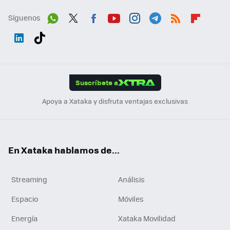
Síguenos
Wh
Twit
Fac
You
Inst
Tele
RSS
Flip
ats
ter
ebo
tub
agr
gra
boa
Link
Tikt
App
ok
e
am
m
rd
edI
ok
Suscríbete a
n
Apoya a Xataka y disfruta ventajas exclusivas
En Xataka hablamos de...
Streaming
Análisis
Espacio
Móviles
Energía
Xataka Movilidad