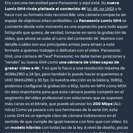
Era casi una necesidad para Panasonic y aquí está. Su
nueva
Lumix GH4 rinde pleitesía al contenido 4K
(
sí, 4K, no UHD
) y lo
hace con su formato más reconocible: una cámara compacta sin
espejo de objetivos intercambiables. La
Panasonic Lumix GH4
se
convierte desde este momento es una aspiración para todo aquel
fotógrafo que quiera, de verdad, tomarse en serio la grabación de
vídeo, que ahora se sube al carro del contenido 4K. Veamos con
detalle cuáles son sus principales armas para atraer a este
formato a quienes trabajan o disfrutan con el vídeo. Panasonic
GH4, una cámara 4K "real" Panasonic no debe temer posicionar y
"vender" su nueva GH4 como
una cámara de vídeo capaz de
grabar vídeo a 4K.
Y es que lo hace a una resolución máxima de
4096x2160 a 24 fps, pero también lo puede hacer si queremos a
UHD 3840x2160 y 30 fps. Si nuestra elección es la básica, 1080p,
podemos configurar la grabación a 60p, tanto en MP4 como MOV.
Un dato importante para que esta cámara pueda competir en el
segmento del vídeo profesional con soluciones que se suponen
más caras es el bitrate, que puede alcanzar los
200 Mbps
(ALL-
Intra) Como ya pasara con sus hermanas de la serie GH, esta
Lumix GH4 es un ejemplo claro de cámara todoterreno en el
sentido de que cumple de igual manera con foto que con vídeo. Es
un
modelo híbrido
con todas las de la ley. A nivel de diseño, pocas