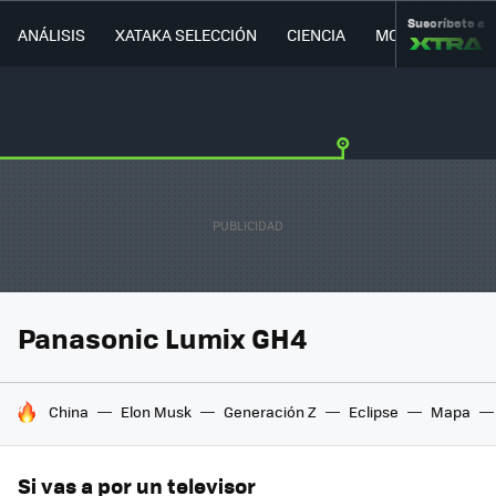
Suscríbete a
ANÁLISIS
XATAKA SELECCIÓN
CIENCIA
MOVILIDAD
Panasonic Lumix GH4
HOY SE HABLA DE
China
Elon Musk
Generación Z
Eclipse
Mapa
Si vas a por un televisor