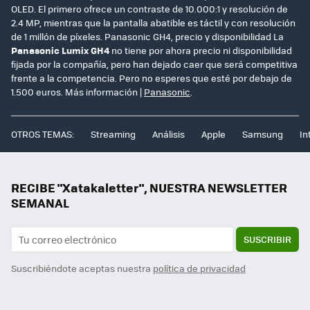
OLED. El primero ofrece un contraste de 10.000:1 y resolución de
2.4 MP, mientras que la pantalla abatible es táctil y con resolución
de 1 millón de píxeles. Panasonic GH4, precio y disponibilidad La
Panasonic Lumix GH4
no tiene por ahora precio ni disponibilidad
fijada por la compañía, pero han dejado caer que será competitiva
frente a la competencia. Pero no esperes que esté por debajo de
1.500 euros. Más información |
Panasonic
.
OTROS TEMAS:
Streaming
Análisis
Apple
Samsung
In
RECIBE "Xatakaletter", NUESTRA NEWSLETTER
SEMANAL
SUSCRIBIR
Suscribiéndote aceptas nuestra
política de privacidad