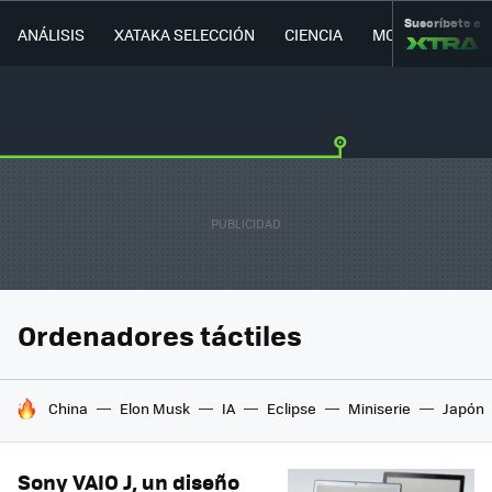
Suscríbete a
ANÁLISIS
XATAKA SELECCIÓN
CIENCIA
MOVILIDAD
Ordenadores táctiles
HOY SE HABLA DE
China
Elon Musk
IA
Eclipse
Miniserie
Japón
Sony VAIO J, un diseño