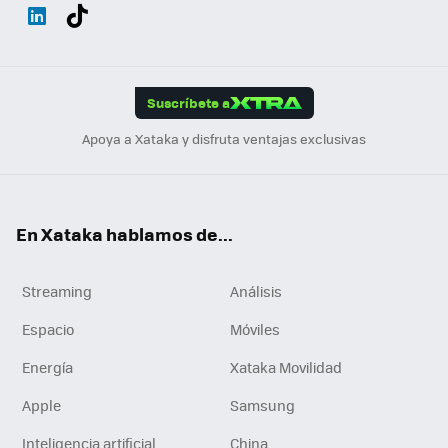
Wh
Twit
Fac
You
Inst
Tele
RSS
Flip
ats
ter
ebo
tub
agr
gra
boa
Link
Tikt
App
ok
e
am
m
rd
edI
ok
Suscríbete a
n
Apoya a Xataka y disfruta ventajas exclusivas
En Xataka hablamos de...
Streaming
Análisis
Espacio
Móviles
Energía
Xataka Movilidad
Apple
Samsung
Inteligencia artificial
China