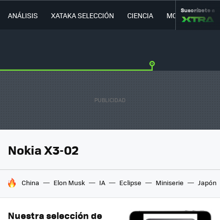
Suscríbete a
ANÁLISIS
XATAKA SELECCIÓN
CIENCIA
MOVILIDAD
Nokia X3-02
HOY SE HABLA DE
China
Elon Musk
IA
Eclipse
Miniserie
Japón
Nuestra selección de