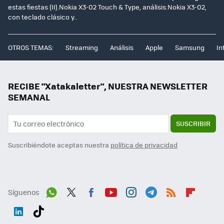
estas fiestas (II).Nokia X3-02 Touch & Type, análisis.Nokia X3-02,
con teclado clásico y..
OTROS TEMAS:
Streaming
Análisis
Apple
Samsung
In
RECIBE "Xatakaletter", NUESTRA NEWSLETTER
SEMANAL
SUSCRIBIR
Suscribiéndote aceptas nuestra
política de privacidad
Síguenos
Wh
Twit
Fac
You
Inst
Tele
RSS
Flip
ats
ter
ebo
tub
agr
gra
boa