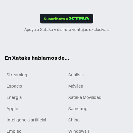
Link
Tikt
App
ok
e
am
m
rd
edI
ok
Suscríbete a
n
Apoya a Xataka y disfruta ventajas exclusivas
En Xataka hablamos de...
Streaming
Análisis
Espacio
Móviles
Energía
Xataka Movilidad
Apple
Samsung
Inteligencia artificial
China
Empleo
Windows 11