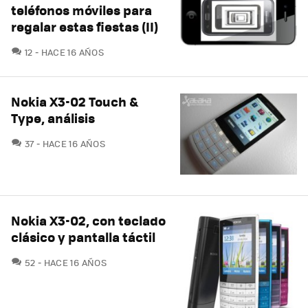
teléfonos móviles para
regalar estas fiestas (II)
COMENTARIOS
12
HACE 16 AÑOS
Nokia X3-02 Touch &
Type, análisis
COMENTARIOS
37
HACE 16 AÑOS
Nokia X3-02, con teclado
clásico y pantalla táctil
COMENTARIOS
52
HACE 16 AÑOS