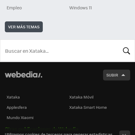
Empleo
Windows 11
VER MÁS TEMAS
BUSCA
SUBIR
Xataka
Xataka Móvil
Applesfera
Xataka Smart Home
Mundo Xiaomi
Otras publicaciones de Webedia
Utilizamos cookies de terceros para generar estadísticas