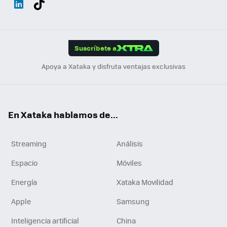
ats
ter
ebo
tub
agr
gra
boa
Link
Tikt
App
ok
e
am
m
rd
edI
ok
Suscríbete a
n
Apoya a Xataka y disfruta ventajas exclusivas
En Xataka hablamos de...
Streaming
Análisis
Espacio
Móviles
Energía
Xataka Movilidad
Apple
Samsung
Inteligencia artificial
China