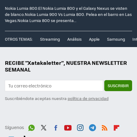
Nokia Lumia 800:El Nokia Lumia 800 y el Galaxy Nexus se visten
de blanco.Nokia Lumia 900 Vs Lumia 800. Pelea en el barro en Las
Vegas.Nokia Lumia 800 se presenta...
OTROS TEMAS:
Streaming
Análisis
Apple
Samsung
In
RECIBE "Xatakaletter", NUESTRA NEWSLETTER
SEMANAL
SUSCRIBIR
Suscribiéndote aceptas nuestra
política de privacidad
Síguenos
Wh
Twit
Fac
You
Inst
Tele
RSS
Flip