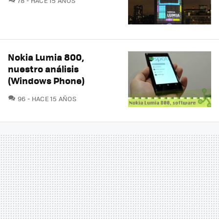
78
HACE 15 AÑOS
Nokia Lumia 800,
nuestro análisis
(Windows Phone)
COMENTARIOS
96
HACE 15 AÑOS