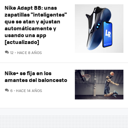
Nike Adapt BB: unas
zapatillas "inteligentes"
que se atan y ajustan
automáticamente y
usando una app
[actualizado]
COMENTARIOS
12
HACE 8 AÑOS
Nike+ se fija en los
amantes del baloncesto
COMENTARIOS
6
HACE 14 AÑOS