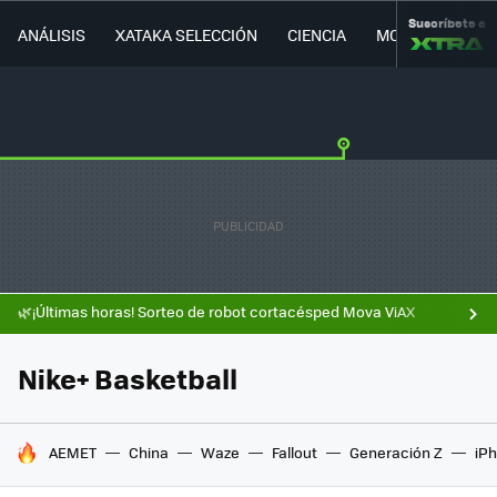
Suscríbete a
ANÁLISIS
XATAKA SELECCIÓN
CIENCIA
MOVILIDAD
🌿¡Últimas horas! Sorteo de robot cortacésped Mova ViAX
Nike+ Basketball
HOY SE HABLA DE
AEMET
China
Waze
Fallout
Generación Z
iPh