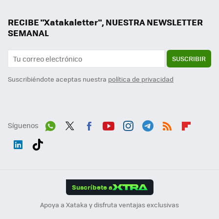
RECIBE "Xatakaletter", NUESTRA NEWSLETTER
SEMANAL
SUSCRIBIR
Suscribiéndote aceptas nuestra
política de privacidad
Síguenos
Wh
Twit
Fac
You
Inst
Tele
RSS
Flip
ats
ter
ebo
tub
agr
gra
boa
Link
Tikt
App
ok
e
am
m
rd
edI
ok
Suscríbete a
n
Apoya a Xataka y disfruta ventajas exclusivas