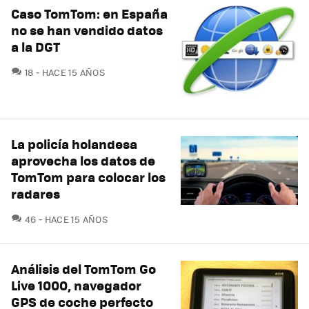
Caso TomTom: en España
no se han vendido datos
a la DGT
COMENTARIOS
18
HACE 15 AÑOS
La policía holandesa
aprovecha los datos de
TomTom para colocar los
radares
COMENTARIOS
46
HACE 15 AÑOS
Análisis del TomTom Go
Live 1000, navegador
GPS de coche perfecto