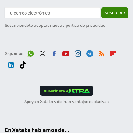
SUSCRIBIR
Suscribiéndote aceptas nuestra
política de privacidad
Síguenos
Wh
Twit
Fac
You
Inst
Tele
RSS
Flip
ats
ter
ebo
tub
agr
gra
boa
Link
Tikt
App
ok
e
am
m
rd
edI
ok
Suscríbete a
n
Apoya a Xataka y disfruta ventajas exclusivas
En Xataka hablamos de...