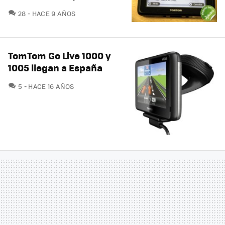
COMENTARIOS
28
HACE 9 AÑOS
TomTom Go Live 1000 y
1005 llegan a España
COMENTARIOS
5
HACE 16 AÑOS