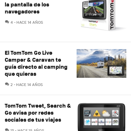
la pantalla de los
navegadores
COMENTARIOS
4
HACE 14 AÑOS
El TomTom Go Live
Camper & Caravan te
guía directo al camping
que quieras
COMENTARIOS
2
HACE 14 AÑOS
TomTom Tweet, Search &
Go avisa por redes
sociales de tus viajes
COMENTARIOS
13
HACE 15 AÑOS