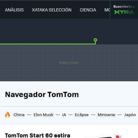
Suscríbete a
ANÁLISIS
XATAKA SELECCIÓN
CIENCIA
MOVILIDAD
Navegador TomTom
HOY SE HABLA DE
China
Elon Musk
IA
Eclipse
Miniserie
Japón
TomTom Start 60 estira