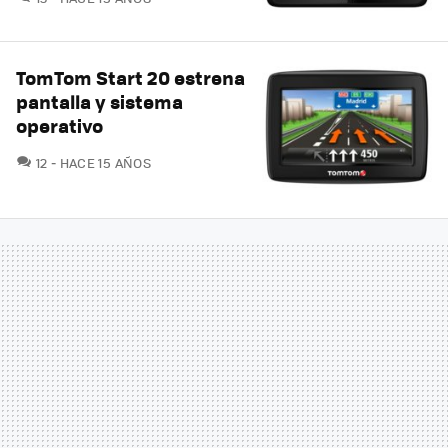
TomTom Start 20 estrena
pantalla y sistema
operativo
COMENTARIOS
12
HACE 15 AÑOS