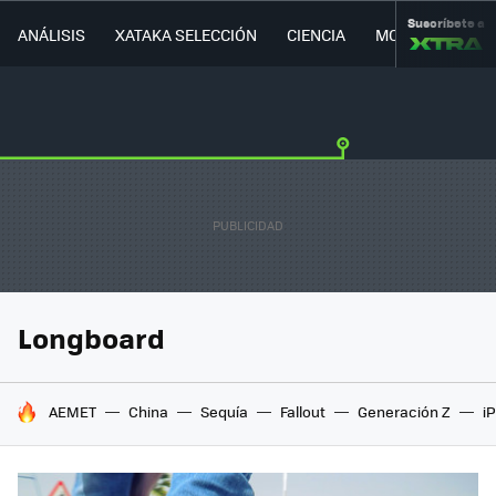
Suscríbete a
ANÁLISIS
XATAKA SELECCIÓN
CIENCIA
MOVILIDAD
Longboard
HOY SE HABLA DE
AEMET
China
Sequía
Fallout
Generación Z
i