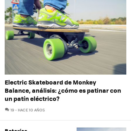
Electric Skateboard de Monkey
Balance, análisis: ¿cómo es patinar con
un patín eléctrico?
COMENTARIOS
19
HACE 10 AÑOS
Baterías