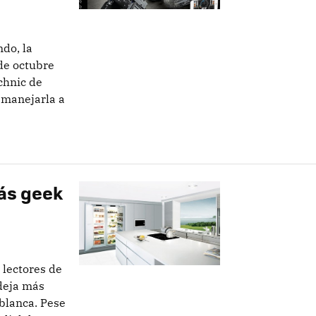
do, la
de octubre
chnic de
 manejarla a
ás geek
, lectores de
 deja más
 blanca. Pese