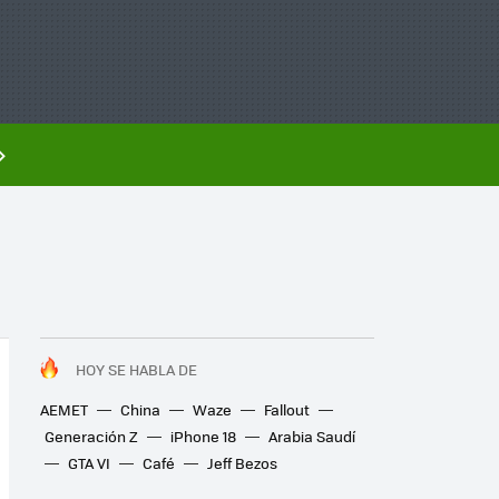
HOY SE HABLA DE
AEMET
China
Waze
Fallout
Generación Z
iPhone 18
Arabia Saudí
GTA VI
Café
Jeff Bezos