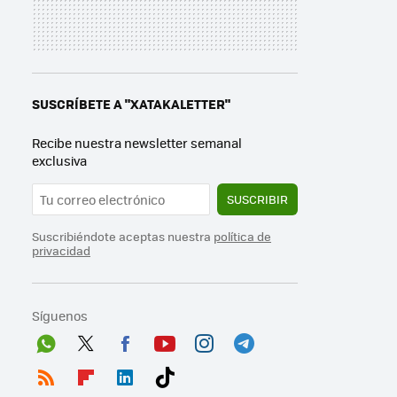
SUSCRÍBETE A "XATAKALETTER"
Recibe nuestra newsletter semanal
exclusiva
SUSCRIBIR
Suscribiéndote aceptas nuestra
política de
privacidad
Síguenos
Wh
Twit
Fac
You
Inst
Tele
ats
ter
ebo
tub
agr
gra