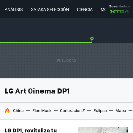
Suscríbete a
ANÁLISIS
XATAKA SELECCIÓN
CIENCIA
MOVILIDAD
LG Art Cinema DP1
HOY SE HABLA DE
China
Elon Musk
Generación Z
Eclipse
Mapa
LG DP1, revitaliza tu