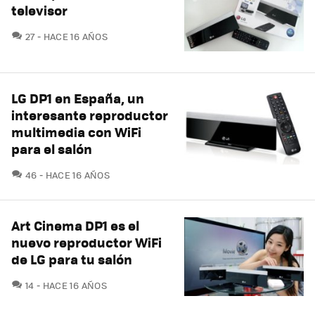
televisor
COMENTARIOS
27
HACE 16 AÑOS
LG DP1 en España, un
interesante reproductor
multimedia con WiFi
para el salón
COMENTARIOS
46
HACE 16 AÑOS
Art Cinema DP1 es el
nuevo reproductor WiFi
de LG para tu salón
COMENTARIOS
14
HACE 16 AÑOS