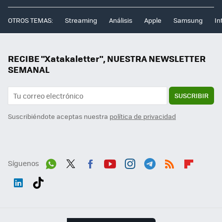
OTROS TEMAS:
Streaming
Análisis
Apple
Samsung
In
RECIBE "Xatakaletter", NUESTRA NEWSLETTER
SEMANAL
SUSCRIBIR
Suscribiéndote aceptas nuestra
política de privacidad
Síguenos
Wh
Twit
Fac
You
Inst
Tele
RSS
Flip
ats
ter
ebo
tub
agr
gra
boa
Link
Tikt
App
ok
e
am
m
rd
edI
ok