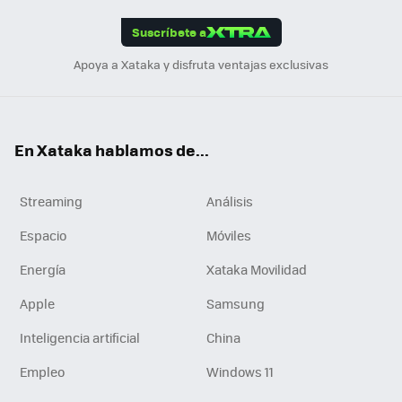
App
ok
e
am
m
rd
edI
ok
Suscríbete a
n
Apoya a Xataka y disfruta ventajas exclusivas
En Xataka hablamos de...
Streaming
Análisis
Espacio
Móviles
Energía
Xataka Movilidad
Apple
Samsung
Inteligencia artificial
China
Empleo
Windows 11