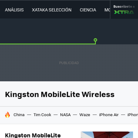
Suscríbete a
ANÁLISIS
XATAKA SELECCIÓN
CIENCIA
MOVILIDAD
Kingston MobileLite Wireless
HOY SE HABLA DE
China
Tim Cook
NASA
Waze
iPhone Air
iPhon
Kingston MobileLite