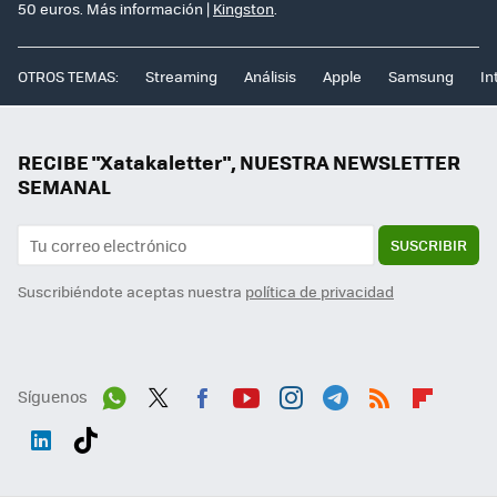
50 euros. Más información |
Kingston
.
OTROS TEMAS:
Streaming
Análisis
Apple
Samsung
In
RECIBE "Xatakaletter", NUESTRA NEWSLETTER
SEMANAL
SUSCRIBIR
Suscribiéndote aceptas nuestra
política de privacidad
Síguenos
Wh
Twit
Fac
You
Inst
Tele
RSS
Flip
ats
ter
ebo
tub
agr
gra
boa
Link
Tikt