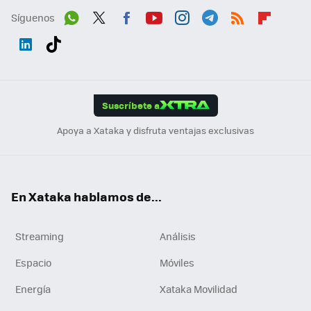
Síguenos
Wh
Twit
Fac
You
Inst
Tele
RSS
Flip
ats
ter
ebo
tub
agr
gra
boa
Link
Tikt
App
ok
e
am
m
rd
edI
ok
Suscríbete a
n
Apoya a Xataka y disfruta ventajas exclusivas
En Xataka hablamos de...
Streaming
Análisis
Espacio
Móviles
Energía
Xataka Movilidad