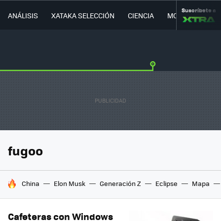
Suscríbete a
ANÁLISIS
XATAKA SELECCIÓN
CIENCIA
MOVILIDAD
fugoo
HOY SE HABLA DE
China
Elon Musk
Generación Z
Eclipse
Mapa
Cafeteras con Windows