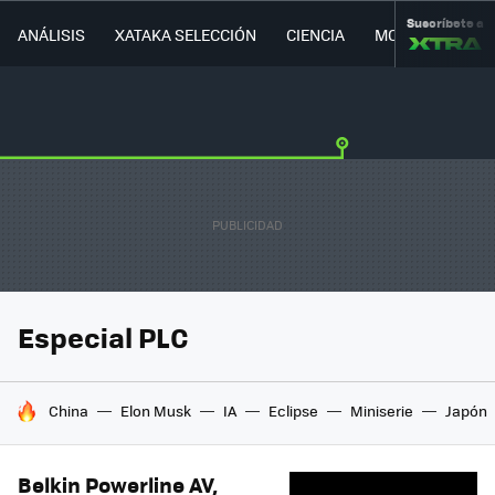
Suscríbete a
ANÁLISIS
XATAKA SELECCIÓN
CIENCIA
MOVILIDAD
Especial PLC
HOY SE HABLA DE
China
Elon Musk
IA
Eclipse
Miniserie
Japón
Belkin Powerline AV,