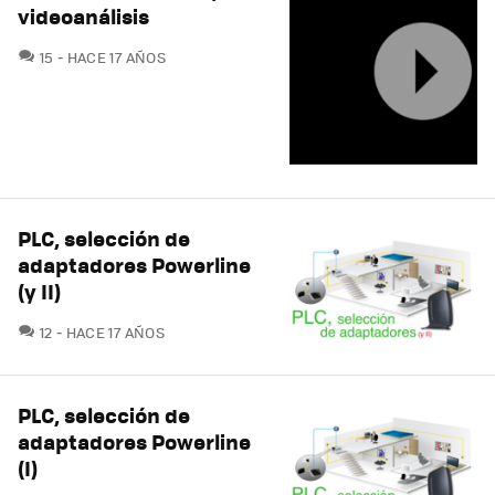
videoanálisis
COMENTARIOS
15
HACE 17 AÑOS
PLC, selección de
adaptadores Powerline
(y II)
COMENTARIOS
12
HACE 17 AÑOS
PLC, selección de
adaptadores Powerline
(I)