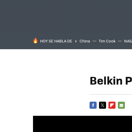
HOY SE HABLA DE
China
Tim Cook
NAS
Belkin P
FACEBOOK
TWITTER
FLIPBOARD
E-
MAIL