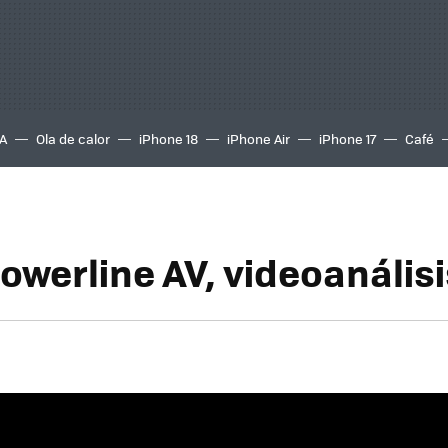
A
Ola de calor
iPhone 18
iPhone Air
iPhone 17
Café
owerline AV, videoanális