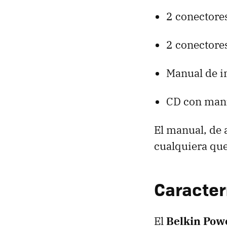
2 conectore
2 conectore
Manual de in
CD con man
El manual, de a
cualquiera qu
Caracter
El
Belkin Pow