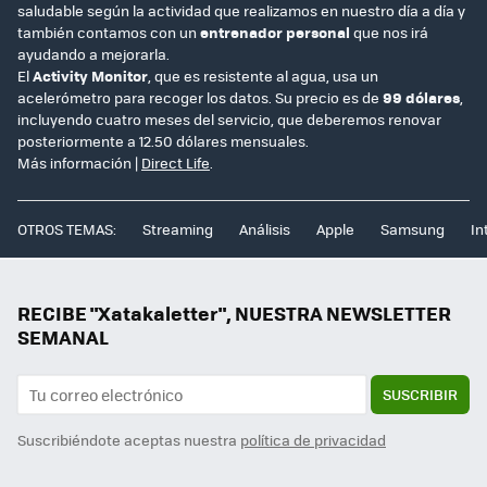
saludable según la actividad que realizamos en nuestro día a día y
también contamos con un
entrenador personal
que nos irá
ayudando a mejorarla.
El
Activity Monitor
, que es resistente al agua, usa un
acelerómetro para recoger los datos. Su precio es de
99 dólares
,
incluyendo cuatro meses del servicio, que deberemos renovar
posteriormente a 12.50 dólares mensuales.
Más información |
Direct Life
.
OTROS TEMAS:
Streaming
Análisis
Apple
Samsung
In
RECIBE "Xatakaletter", NUESTRA NEWSLETTER
SEMANAL
SUSCRIBIR
Suscribiéndote aceptas nuestra
política de privacidad