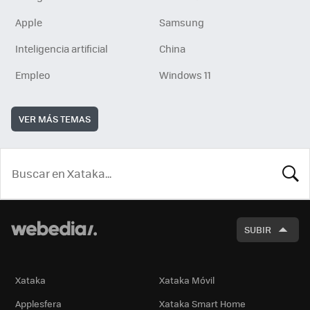
Apple
Samsung
Inteligencia artificial
China
Empleo
Windows 11
VER MÁS TEMAS
BUSCA
SUBIR
Xataka
Xataka Móvil
Applesfera
Xataka Smart Home