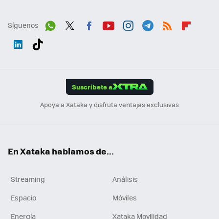
Síguenos
Wh
Twit
Fac
You
Inst
Tele
RSS
Flip
ats
ter
ebo
tub
agr
gra
boa
Link
Tikt
App
ok
e
am
m
rd
edI
ok
Suscríbete a
n
Apoya a Xataka y disfruta ventajas exclusivas
En Xataka hablamos de...
Streaming
Análisis
Espacio
Móviles
Energía
Xataka Movilidad