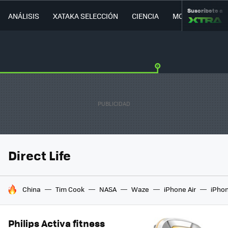
Suscríbete a
ANÁLISIS
XATAKA SELECCIÓN
CIENCIA
MOVILIDAD
Direct Life
HOY SE HABLA DE
China
Tim Cook
NASA
Waze
iPhone Air
iPhon
Philips Activa fitness