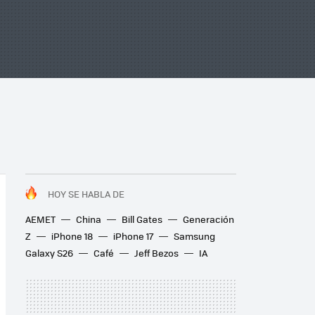
HOY SE HABLA DE
AEMET
China
Bill Gates
Generación
Z
iPhone 18
iPhone 17
Samsung
Galaxy S26
Café
Jeff Bezos
IA