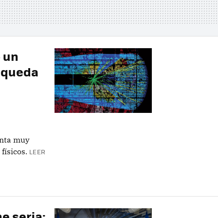
o un
squeda
ienta muy
físicos.
LEER
e seria: