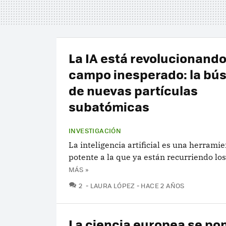
La IA está revolucionand
campo inesperado: la bú
de nuevas partículas
subatómicas
INVESTIGACIÓN
La inteligencia artificial es una herram
potente a la que ya están recurriendo los 
MÁS »
COMENTARIOS
2
LAURA LÓPEZ
HACE 2 AÑOS
La ciencia europea se pon