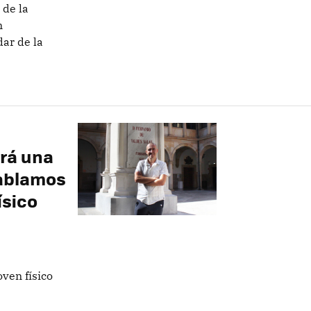
 de la
n
ar de la
rá una
hablamos
ísico
ven físico