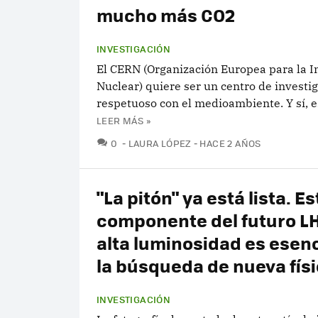
mucho más CO2
INVESTIGACIÓN
El CERN (Organización Europea para la I
Nuclear) quiere ser un centro de investi
respetuoso con el medioambiente. Y sí, es
LEER MÁS »
COMENTARIOS
0
LAURA LÓPEZ
HACE 2 AÑOS
"La pitón" ya está lista. Es
componente del futuro L
alta luminosidad es esenc
la búsqueda de nueva fís
INVESTIGACIÓN