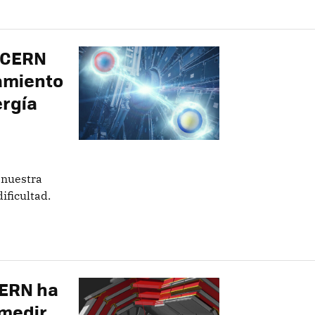
l CERN
amiento
ergía
a nuestra
ificultad.
CERN ha
 medir