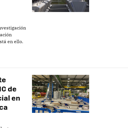
nvestigación
gación
tá en ello.
te
HC de
ial en
ica