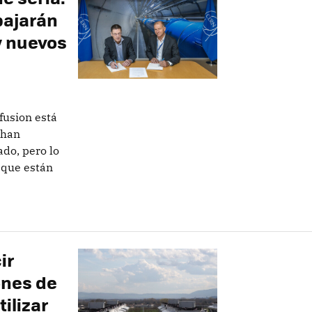
bajarán
y nuevos
fusion está
 han
do, pero lo
 que están
ir
ones de
tilizar