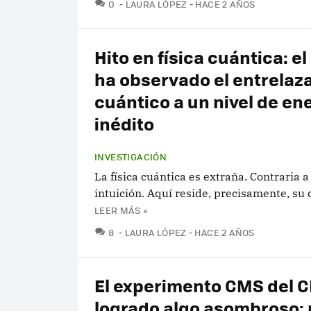
COMENTARIOS
0
LAURA LÓPEZ
HACE 2 AÑOS
Hito en física cuántica: e
ha observado el entrelaz
cuántico a un nivel de en
inédito
INVESTIGACIÓN
La física cuántica es extraña. Contraria 
intuición. Aquí reside, precisamente, su d
LEER MÁS »
COMENTARIOS
8
LAURA LÓPEZ
HACE 2 AÑOS
El experimento CMS del 
logrado algo asombroso: