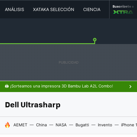
Suscríbete a
ANÁLISIS
XATAKA SELECCIÓN
CIENCIA
MOVILIDAD
🖨️ ¡Sorteamos una impresora 3D Bambu Lab A2L Combo!
Dell Ultrasharp
HOY SE HABLA DE
AEMET
China
NASA
Bugatti
Invento
iPhone 