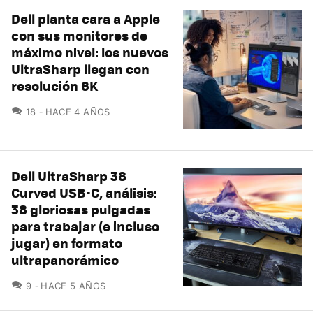
Dell planta cara a Apple
con sus monitores de
máximo nivel: los nuevos
UltraSharp llegan con
resolución 6K
COMENTARIOS
18
HACE 4 AÑOS
Dell UltraSharp 38
Curved USB-C, análisis:
38 gloriosas pulgadas
para trabajar (e incluso
jugar) en formato
ultrapanorámico
COMENTARIOS
9
HACE 5 AÑOS