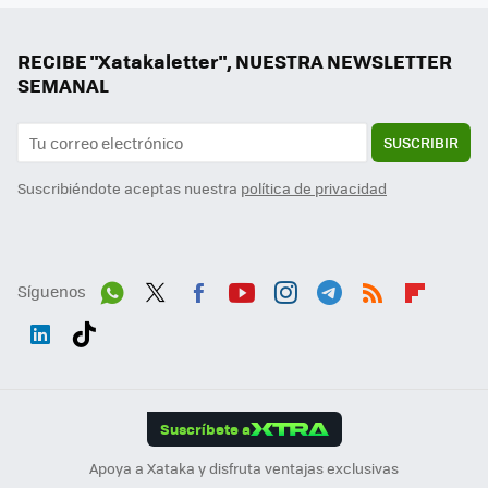
RECIBE "Xatakaletter", NUESTRA NEWSLETTER
SEMANAL
SUSCRIBIR
Suscribiéndote aceptas nuestra
política de privacidad
Síguenos
Wh
Twit
Fac
You
Inst
Tele
RSS
Flip
ats
ter
ebo
tub
agr
gra
boa
Link
Tikt
App
ok
e
am
m
rd
edI
ok
Suscríbete a
n
Apoya a Xataka y disfruta ventajas exclusivas