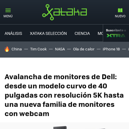
MENÚ
NUEVO
Suscríbete a
ANÁLISIS
XATAKA SELECCIÓN
CIENCIA
MOVILIDAD
HOY SE HABLA DE
China
Tim Cook
NASA
Ola de calor
iPhone 18
Avalancha de monitores de Dell:
desde un modelo curvo de 40
pulgadas con resolución 5K hasta
una nueva familia de monitores
con webcam