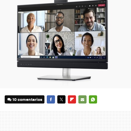
10 comentarios
FACEBOOK
TWITTER
FLIPBOARD
E-
WHATSAPP
MAIL