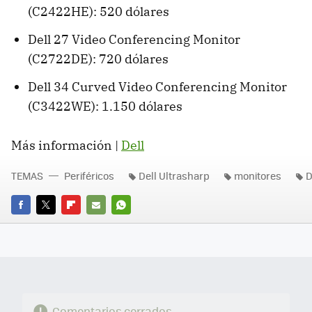
(C2422HE): 520 dólares
Dell 27 Video Conferencing Monitor
(C2722DE): 720 dólares
Dell 34 Curved Video Conferencing Monitor
(C3422WE): 1.150 dólares
Más información |
Dell
TEMAS
Periféricos
Dell Ultrasharp
monitores
D
FACEBOOK
TWITTER
FLIPBOARD
E-
WHATSAPP
MAIL
Comentarios cerrados