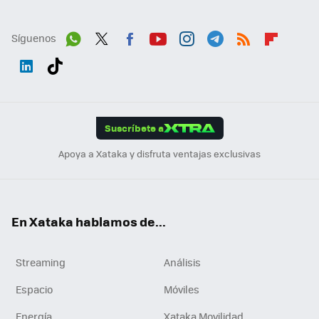
Síguenos
Wh
Twit
Fac
You
Inst
Tele
RSS
Flip
ats
ter
ebo
tub
agr
gra
boa
Link
Tikt
App
ok
e
am
m
rd
edI
ok
Suscríbete a
n
Apoya a Xataka y disfruta ventajas exclusivas
En Xataka hablamos de...
Streaming
Análisis
Espacio
Móviles
Energía
Xataka Movilidad