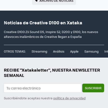
ARCHIVO DE NOTICIAS
Noticias de Creative D100 en Xataka
Creative D100:Zii Sound D5, Inspire S2, D200 y D100, los nuevos
altavoces inalámbricos de Creative llegan a España
OTROS TEMAS:
Streaming
Análisis
Apple
Samsung
In
RECIBE "Xatakaletter", NUESTRA NEWSLETTER
SEMANAL
SUSCRIBIR
Suscribiéndote aceptas nuestra
política de privacidad