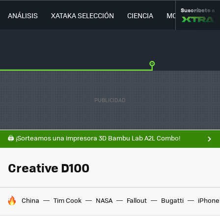
Suscríbete a
ANÁLISIS
XATAKA SELECCIÓN
CIENCIA
MOVILIDAD
🖨️ ¡Sorteamos una impresora 3D Bambu Lab A2L Combo!
Creative D100
HOY SE HABLA DE
China
Tim Cook
NASA
Fallout
Bugatti
iPhone 