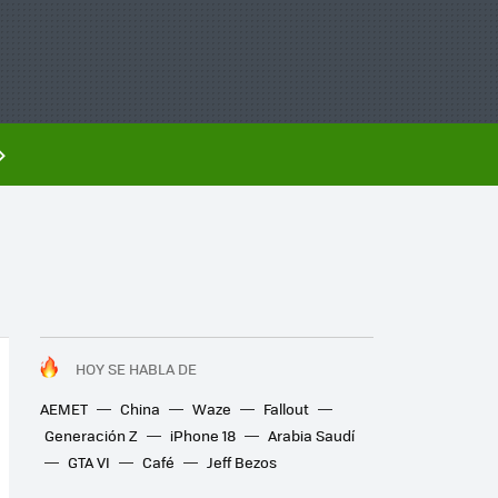
HOY SE HABLA DE
AEMET
China
Waze
Fallout
Generación Z
iPhone 18
Arabia Saudí
GTA VI
Café
Jeff Bezos