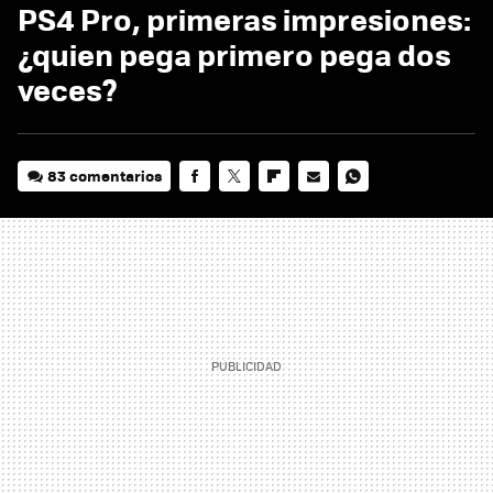
PS4 Pro, primeras impresiones:
¿quien pega primero pega dos
veces?
83 comentarios
FACEBOOK
TWITTER
FLIPBOARD
E-
WHATSAPP
MAIL