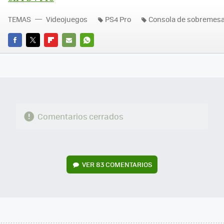
TEMAS
Videojuegos
PS4 Pro
Consola de sobremes
FACEBOOK
TWITTER
FLIPBOARD
E-
WHATSAPP
MAIL
Comentarios cerrados
VER
83 COMENTARIOS