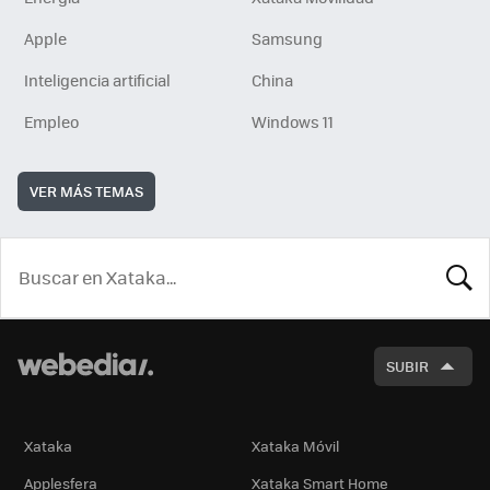
Apple
Samsung
Inteligencia artificial
China
Empleo
Windows 11
VER MÁS TEMAS
BUSCA
SUBIR
Xataka
Xataka Móvil
Applesfera
Xataka Smart Home