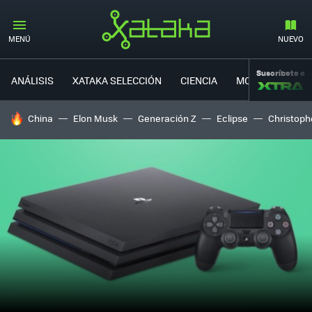
MENÚ
NUEVO
Suscríbete a
ANÁLISIS
XATAKA SELECCIÓN
CIENCIA
MOVILIDAD
HOY SE HABLA DE
China
Elon Musk
Generación Z
Eclipse
Christoph