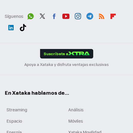
Síguenos
Wh
Twit
Fac
You
Inst
Tele
RSS
Flip
ats
ter
ebo
tub
agr
gra
boa
Link
Tikt
App
ok
e
am
m
rd
edI
ok
Suscríbete a
n
Apoya a Xataka y disfruta ventajas exclusivas
En Xataka hablamos de...
Streaming
Análisis
Espacio
Móviles
Energía
Xataka Movilidad