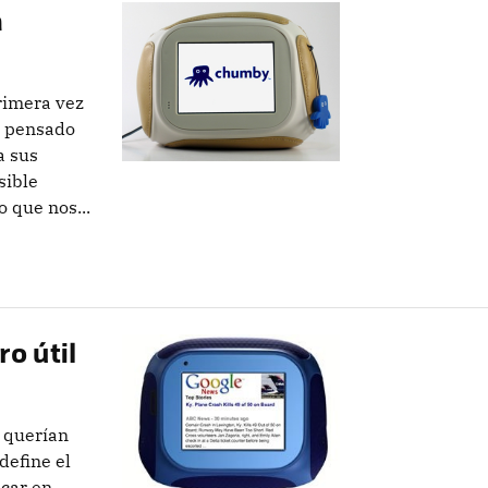
a
rimera vez
e pensado
a sus
sible
o que nos...
o útil
 querían
define el
car en