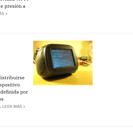
de presión a
ÁS »
istribuirse
spositivo
 definida por
os
.
LEER MÁS »