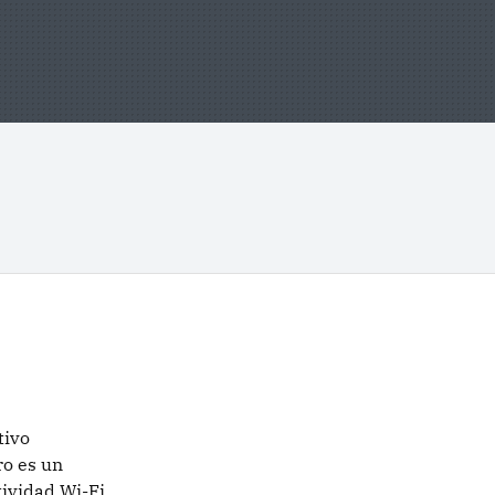
tivo
ro es un
tividad Wi-Fi