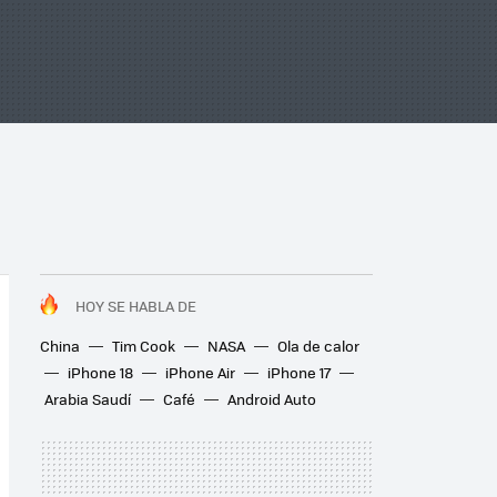
HOY SE HABLA DE
China
Tim Cook
NASA
Ola de calor
iPhone 18
iPhone Air
iPhone 17
Arabia Saudí
Café
Android Auto