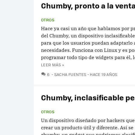
Chumby, pronto a la vent
OTROS
Hace ya casi un año que hablamos por p
del Chumby, un dispositivo inclasificabl
para que los usuarios puedan adaptarlo 
necesidades. Funciona con Linux y es po
programar todo tipo de widgets para él, l
LEER MÁS »
COMENTARIOS
6
SACHA FUENTES
HACE 19 AÑOS
Chumby, inclasificable per
OTROS
Un dispositivo diseñado por hackers que
crear un producto útil y diferente. Así se 
chumby, un gadget que podríamos clasifi