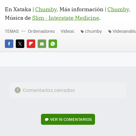
En Xataka |
Chumby
. Más información |
Chumby
.
Música de
Slim - Interstate Medicine
.
TEMAS
Ordenadores
Vídeos
chumby
Videoanális
FACEBOOK
TWITTER
FLIPBOARD
E-
WHATSAPP
MAIL
Comentarios cerrados
VER
16 COMENTARIOS