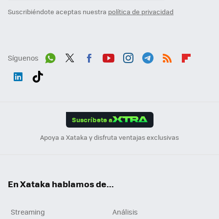
Suscribiéndote aceptas nuestra
política de privacidad
Síguenos
Wh
Twit
Fac
You
Inst
Tele
RSS
Flip
ats
ter
ebo
tub
agr
gra
boa
Link
Tikt
App
ok
e
am
m
rd
edI
ok
Suscríbete a
n
Apoya a Xataka y disfruta ventajas exclusivas
En Xataka hablamos de...
Streaming
Análisis