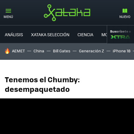
MENÚ
NUEVO
Suscríbete a
ANÁLISIS
XATAKA SELECCIÓN
CIENCIA
MOVILIDAD
HOY SE HABLA DE
AEMET
China
Bill Gates
Generación Z
iPhone 18
Tenemos el Chumby:
desempaquetado