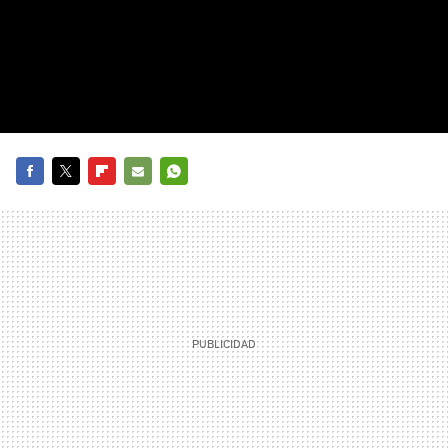
FACEBOOK
TWITTER
FLIPBOARD
E-
WHATSAPP
MAIL