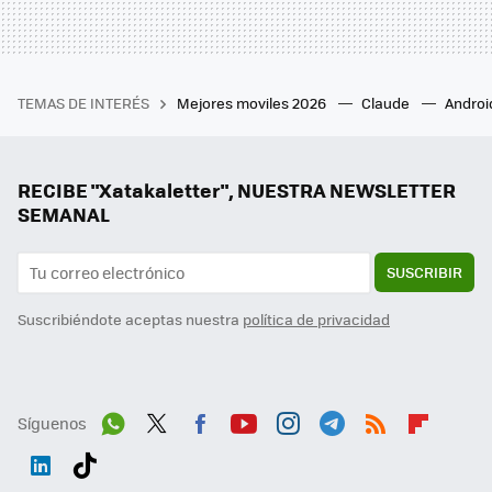
TEMAS DE INTERÉS
Mejores moviles 2026
Claude
Androi
RECIBE "Xatakaletter", NUESTRA NEWSLETTER
SEMANAL
SUSCRIBIR
Suscribiéndote aceptas nuestra
política de privacidad
Síguenos
Wh
Twit
Fac
You
Inst
Tele
RSS
Flip
ats
ter
ebo
tub
agr
gra
boa