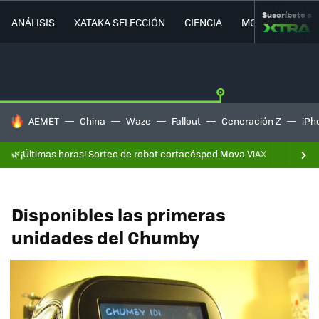
Suscríbete a
ANÁLISIS
XATAKA SELECCIÓN
CIENCIA
MOVILIDAD
HOY SE HABLA DE
AEMET
China
Waze
Fallout
Generación Z
iPh
🌿¡Últimas horas! Sorteo de robot cortacésped Mova ViAX
Disponibles las primeras
unidades del Chumby