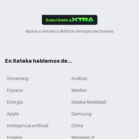
Link
Tikt
App
ok
e
am
m
rd
edI
ok
Suscríbete a
n
Apoya a Xataka y disfruta ventajas exclusivas
En Xataka hablamos de...
Streaming
Análisis
Espacio
Móviles
Energía
Xataka Movilidad
Apple
Samsung
Inteligencia artificial
China
Empleo
Windows 11