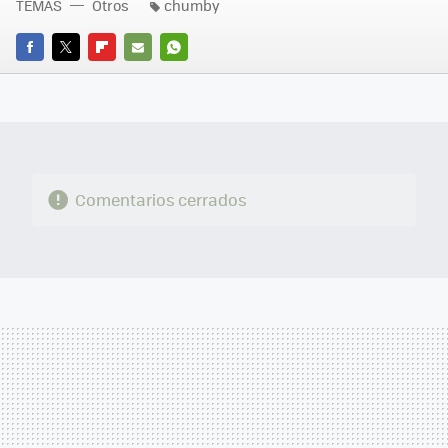
TEMAS
Otros
chumby
FACEBOOK
TWITTER
FLIPBOARD
E-
WHATSAPP
MAIL
Comentarios cerrados