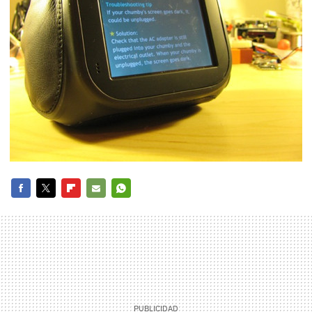
FACEBOOK
TWITTER
FLIPBOARD
E-
WHATSAPP
MAIL