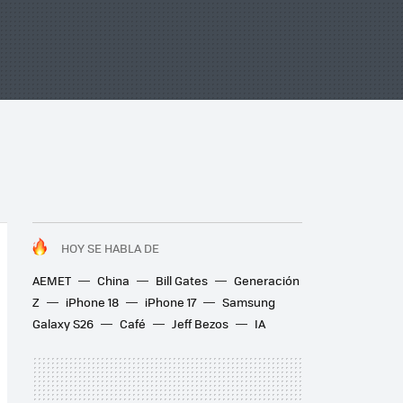
HOY SE HABLA DE
AEMET
China
Bill Gates
Generación
Z
iPhone 18
iPhone 17
Samsung
Galaxy S26
Café
Jeff Bezos
IA