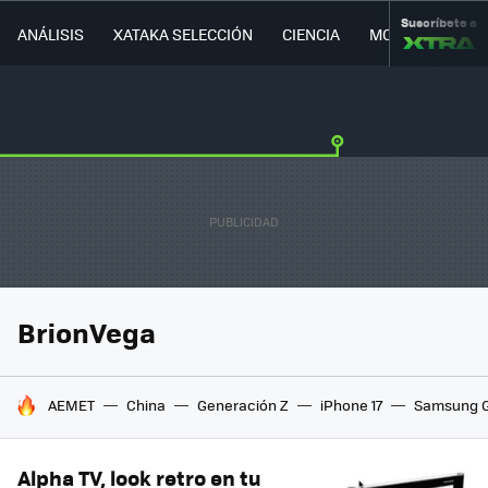
Suscríbete a
ANÁLISIS
XATAKA SELECCIÓN
CIENCIA
MOVILIDAD
BrionVega
HOY SE HABLA DE
AEMET
China
Generación Z
iPhone 17
Samsung G
Alpha TV, look retro en tu