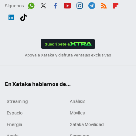
Síguenos
Wh
Twit
Fac
You
Inst
Tele
RSS
Flip
ats
ter
ebo
tub
agr
gra
boa
Link
Tikt
App
ok
e
am
m
rd
edI
ok
Suscríbete a
n
Apoya a Xataka y disfruta ventajas exclusivas
En Xataka hablamos de...
Streaming
Análisis
Espacio
Móviles
Energía
Xataka Movilidad
Apple
Samsung