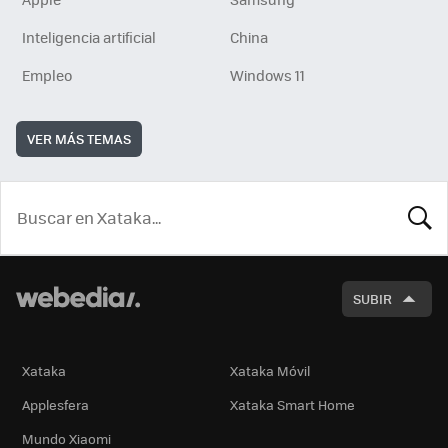
Inteligencia artificial
China
Empleo
Windows 11
VER MÁS TEMAS
BUSCA
SUBIR
Xataka
Xataka Móvil
Applesfera
Xataka Smart Home
Mundo Xiaomi