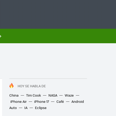
HOY SE HABLA DE
China
Tim Cook
NASA
Waze
iPhone Air
iPhone 17
Café
Android
Auto
IA
Eclipse