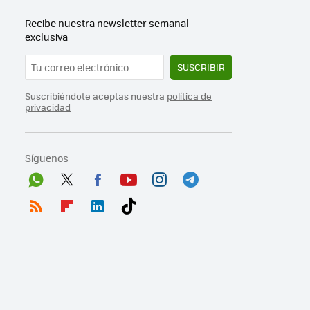
Recibe nuestra newsletter semanal
exclusiva
SUSCRIBIR
Suscribiéndote aceptas nuestra
política de
privacidad
Síguenos
Wh
Twit
Fac
You
Inst
Tele
ats
ter
ebo
tub
agr
gra
RSS
Flip
Link
Tikt
App
ok
e
am
m
boa
edI
ok
rd
n