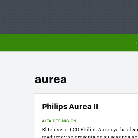
aurea
Philips Aurea II
ALTA DEFINICIÓN
El televisor LCD Philips Aurea ya ha alca
madurez y se presenta en su segunda ge