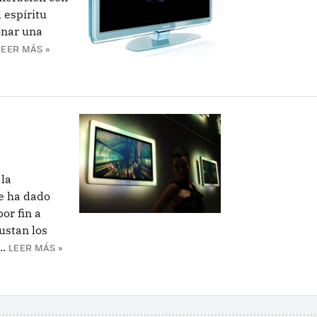
 espíritu
onar una
LEER MÁS »
 la
le ha dado
or fin a
ustan los
..
LEER MÁS »