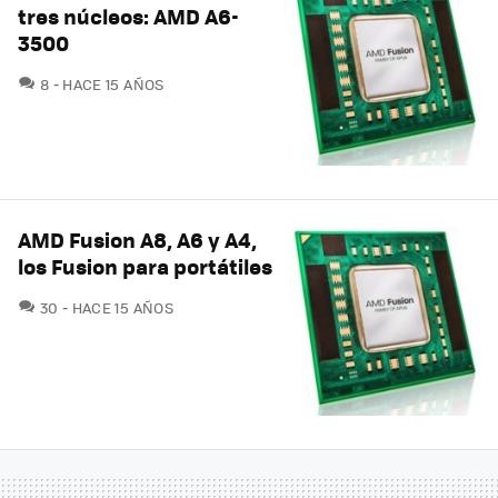
tres núcleos: AMD A6-
3500
COMENTARIOS
8
HACE 15 AÑOS
AMD Fusion A8, A6 y A4,
los Fusion para portátiles
COMENTARIOS
30
HACE 15 AÑOS