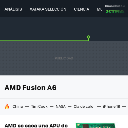
Suscríbete a
ANÁLISIS
XATAKA SELECCIÓN
CIENCIA
MOVILIDAD
AMD Fusion A6
HOY SE HABLA DE
China
Tim Cook
NASA
Ola de calor
iPhone 18
AMD se saca una APU de