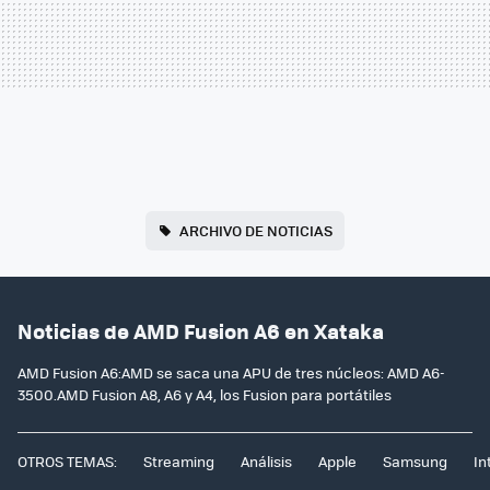
ARCHIVO DE NOTICIAS
Noticias de AMD Fusion A6 en Xataka
AMD Fusion A6:AMD se saca una APU de tres núcleos: AMD A6-
3500.AMD Fusion A8, A6 y A4, los Fusion para portátiles
OTROS TEMAS:
Streaming
Análisis
Apple
Samsung
In