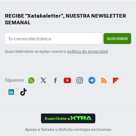
RECIBE "Xatakaletter", NUESTRA NEWSLETTER
SEMANAL
SUSCRIBIR
Suscribiéndote aceptas nuestra
política de privacidad
Síguenos
Wh
Twit
Fac
You
Inst
Tele
RSS
Flip
ats
ter
ebo
tub
agr
gra
boa
Link
Tikt
App
ok
e
am
m
rd
edI
ok
Suscríbete a
n
Apoya a Xataka y disfruta ventajas exclusivas